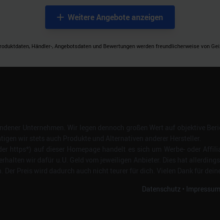
Weitere Angebote anzeigen
roduktdaten, Händler-, Angebotsdaten und Bewertungen werden freundlicherweise von Geizh
dener Unternehmen. Wir legen dennoch großen Wert auf objektive Beric
gen wir stets auch Produkte und Alternativen anderer Hersteller.
er https*) auf dieser Homepage handelt es sich um Werbe- oder Affili
erhalten wir dafür u.U. Geld vom jeweiligen Anbieter. Dies hat allerding
Der Preis wird dadurch auch nicht teurer für dich. Vielen Dank für dein
Datenschutz
•
Impressu