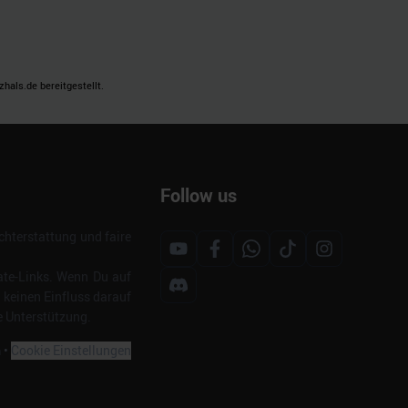
als.de bereitgestellt.
Follow us
hterstattung und faire
ate-Links. Wenn Du auf
s keinen Einfluss darauf
e Unterstützung.
m
•
Cookie Einstellungen