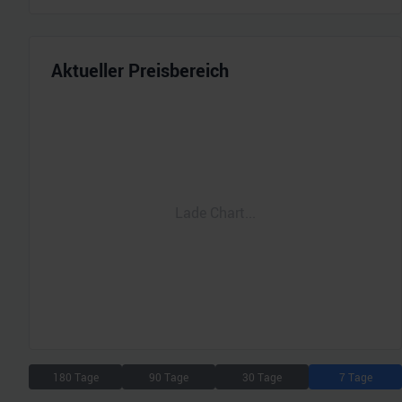
Aktueller Preisbereich
Lade Chart...
180 Tage
90 Tage
30 Tage
7 Tage