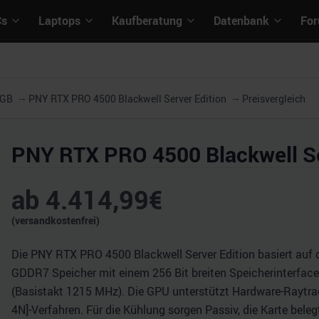
Cs
Laptops
Kaufberatung
Datenbank
Fo
2GB
PNY RTX PRO 4500 Blackwell Server Edition
Preisvergleich
PNY RTX PRO 4500 Blackwell Se
ab
4.414,99
€
(versandkostenfrei)
Die PNY RTX PRO 4500 Blackwell Server Edition basiert auf d
GDDR7 Speicher mit einem 256 Bit breiten Speicherinterface 
(Basistakt 1215 MHz). Die GPU unterstützt Hardware-Raytrac
4N]-Verfahren. Für die Kühlung sorgen Passiv, die Karte bele