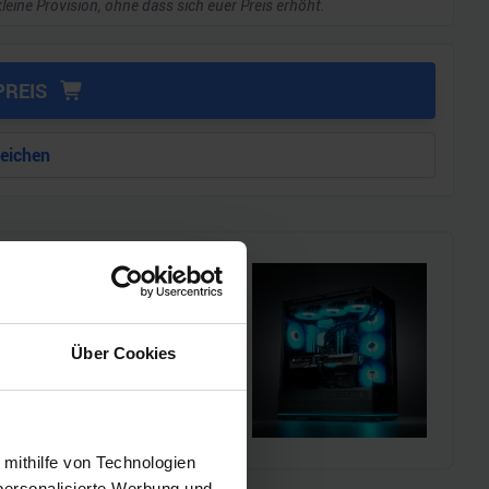
kleine Provision, ohne dass sich euer Preis erhöht.
PREIS
leichen
i!!
l einen MSI Gaming-PC zu
Über Cookies
chmarks und den
 mithilfe von Technologien
personalisierte Werbung und