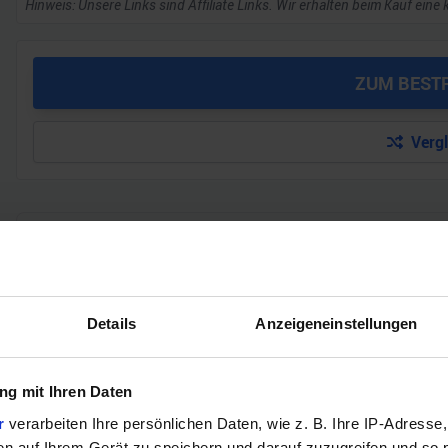
Hinweis: Unsere Links sind Affiliate Links. Wir erhalten beim Kauf eine 
ZUM BEST
Verg
GEWINNSPIEL
Gewinne einen MSI Gaming PC mit RTX 5070 T
Bis zum 21. August hast du die Chance, bei unserem Gewinnspie
Details
Anzeigeneinstellungen
gewinnen. Die Komponenten, den Zusammenbau, die Spiele-Ben
Jetzt teilnehmen!
g mit Ihren Daten
r
verarbeiten Ihre persönlichen Daten, wie z. B. Ihre IP-Adresse,
en auf Ihrem Gerät zu speichern und darauf zuzugreifen und so 