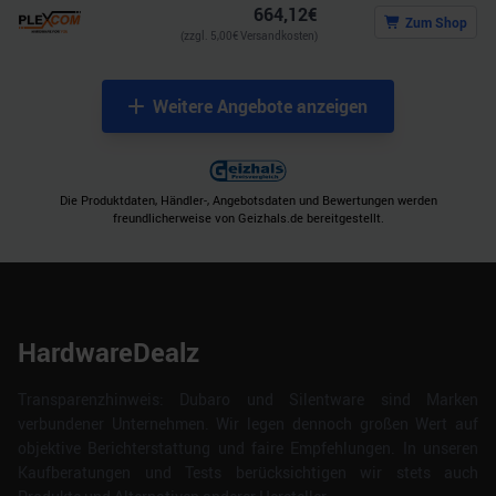
664,12
€
Zum Shop
(zzgl.
5,00
€ Versandkosten)
Weitere Angebote anzeigen
Die Produktdaten, Händler-, Angebotsdaten und Bewertungen werden
freundlicherweise von Geizhals.de bereitgestellt.
HardwareDealz
Transparenzhinweis: Dubaro und Silentware sind Marken
verbundener Unternehmen. Wir legen dennoch großen Wert auf
objektive Berichterstattung und faire Empfehlungen. In unseren
Kaufberatungen und Tests berücksichtigen wir stets auch