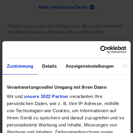
Mehr technische Daten
Hinweis: Unsere Links sind Affiliate Links. Wir erhalten beim Kauf
eine kleine Provision, ohne dass sich euer Preis erhöht.
ZUM BESTPREIS
Zustimmung
Details
Anzeigeneinstellungen
Über
Vergleichen
Verantwortungsvoller Umgang mit Ihren Daten
Wir und
unsere 1022 Partner
verarbeiten Ihre
persönlichen Daten, wie z. B. Ihre IP-Adresse, mithilfe
GEWINNSPIEL
von Technologien wie Cookies, um Informationen auf
Gewinne einen MSI Gaming PC mit RTX 5070
Ihrem Gerät zu speichern und darauf zuzugreifen und so
Ti!!
personalisierte Werbung und Inhalte, Messungen von
Werbung und Inhalten, Zielgruppenforschung sowie