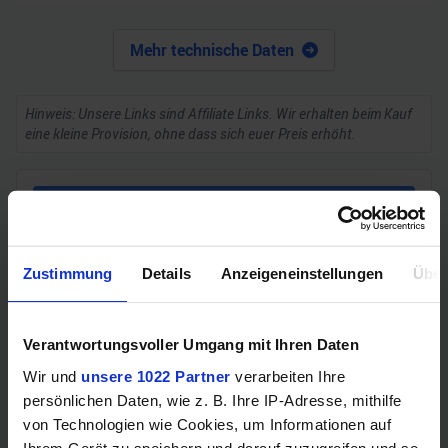
Mehr technische Daten
Hinweis: Unsere Links sind Affiliate Links. Wir erhalten beim Kauf
eine kleine Provision, ohne dass sich euer Preis erhöht.
ZUM BESTPREIS
Vergleichen
Zustimmung
Details
Anzeigeneinstellungen
Über
Verantwortungsvoller Umgang mit Ihren Daten
Wir und
unsere 1022 Partner
verarbeiten Ihre
GEWINNSPIEL
persönlichen Daten, wie z. B. Ihre IP-Adresse, mithilfe
Gewinne einen MSI Gaming PC mit RTX 5070
von Technologien wie Cookies, um Informationen auf
Ti!!
Ihrem Gerät zu speichern und darauf zuzugreifen und so