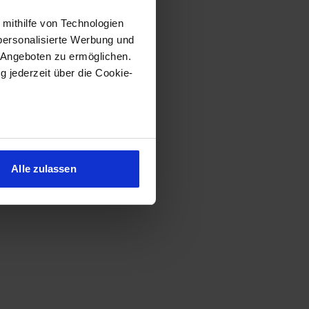
 mithilfe von Technologien
personalisierte Werbung und
 Angeboten zu ermöglichen.
g jederzeit über die Cookie-
sein können
ren
Alle zulassen
hre Präferenzen im
Abschnitt
 Medien anbieten zu können
hrer Verwendung unserer
 führen diese Informationen
ie im Rahmen Ihrer Nutzung