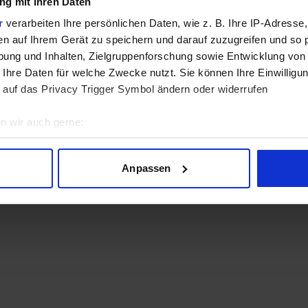
g mit Ihren Daten
r
verarbeiten Ihre persönlichen Daten, wie z. B. Ihre IP-Adresse,
en auf Ihrem Gerät zu speichern und darauf zuzugreifen und so 
ung und Inhalten, Zielgruppenforschung sowie Entwicklung von
 Ihre Daten für welche Zwecke nutzt. Sie können Ihre Einwilligun
 auf das Privacy Trigger Symbol ändern oder widerrufen
n wir auch gerne:
geografische Lage erfassen, welche bis auf einige Meter genau 
Scannen nach bestimmten Merkmalen (Fingerprinting) identifizie
Anpassen
ie Ihre persönlichen Daten verarbeitet werden, und legen Sie I
nhalte und Anzeigen zu personalisieren, Funktionen für soziale
Website zu analysieren. Außerdem geben wir Informationen zu I
r soziale Medien, Werbung und Analysen weiter. Unsere Partner
 Daten zusammen, die Sie ihnen bereitgestellt haben oder die s
n.