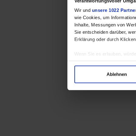
Verantwortungsvoller Umgan
Wir und
unsere 1022 Partne
wie Cookies, um Information
Inhalte, Messungen von Werb
Sie entscheiden darüber, wer
Erklärung oder durch Klicken
Wenn Sie es erlauben, würde
Informationen über Ihre 
Ihr Gerät durch aktives 
Ablehnen
Erfahren Sie mehr darüber, w
Einzelheiten
fest.
Wir verwenden Cookies, um I
und die Zugriffe auf unsere 
Website an unsere Partner fü
möglicherweise mit weiteren
der Dienste gesammelt habe