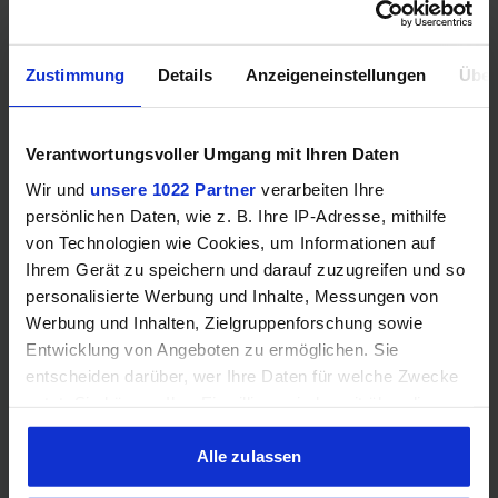
28
in Gbps
Zustimmung
Details
Anzeigeneinstellungen
Über
Mehr technische Daten
Verantwortungsvoller Umgang mit Ihren Daten
Hinweis: Unsere Links sind Affiliate Links. Wir erhalten beim Kauf
eine kleine Provision, ohne dass sich euer Preis erhöht.
Wir und
unsere 1022 Partner
verarbeiten Ihre
persönlichen Daten, wie z. B. Ihre IP-Adresse, mithilfe
von Technologien wie Cookies, um Informationen auf
Ihrem Gerät zu speichern und darauf zuzugreifen und so
ZUM BESTPREIS
personalisierte Werbung und Inhalte, Messungen von
Werbung und Inhalten, Zielgruppenforschung sowie
Vergleichen
Entwicklung von Angeboten zu ermöglichen. Sie
entscheiden darüber, wer Ihre Daten für welche Zwecke
nutzt. Sie können Ihre Einwilligung jederzeit über die
Cookie-Erklärung oder durch Klicken auf das Privacy
Trigger Symbol ändern oder widerrufen
Alle zulassen
GEWINNSPIEL