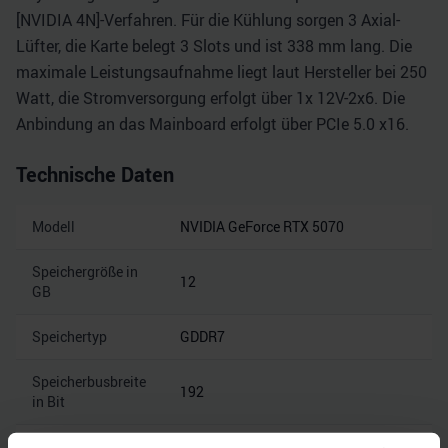
[NVIDIA 4N]-Verfahren. Für die Kühlung sorgen 3 Axial-
Lüfter, die Karte belegt 3 Slots und ist 338 mm lang. Die
maximale Leistungsaufnahme liegt laut Hersteller bei 250
Watt, die Stromversorgung erfolgt über 1x 12V-2x6. Die
Anbindung an das Mainboard erfolgt über PCIe 5.0 x16.
Technische Daten
Modell
NVIDIA GeForce RTX 5070
Speichergröße in
12
GB
Speichertyp
GDDR7
Speicherbusbreite
192
in Bit
Speicherbandbreite