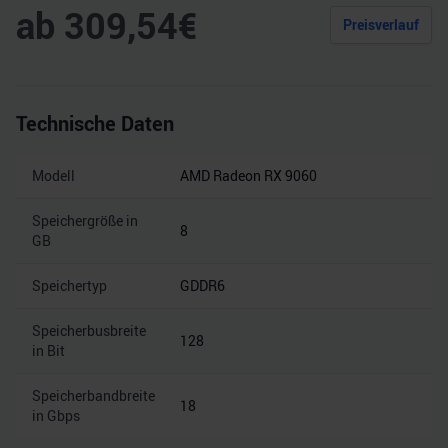
ab
309,54
€
Preisverlauf
Technische Daten
Modell
AMD Radeon RX 9060
Speichergröße in
8
GB
Speichertyp
GDDR6
Speicherbusbreite
128
in Bit
Speicherbandbreite
18
in Gbps