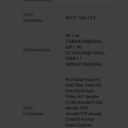
iGPU-
Xe-LP / Gen 12.2
Architektur
DP 1.4a
(7680x4320@60Hz),
eDP 1.4b
iGPU-Interface
(5120x3200@120Hz),
HDMI 2.1
(4096x2160@60Hz)
4x Display Support,
Intel Clear Video HD,
Intel Quick Sync
Video, AV1 decode,
H.265 encode/H.265
iGPU-
decode, VP9
Funktionen
encode/VP9 decode,
2x Multi-Format
Codec Engines,