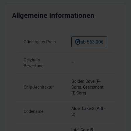
Allgemeine Informationen
ab
563,00
€
Günstigster Preis
Geizhals
–
Bewertung
Golden Cove (P-
Chip-Architektur
Core), Gracemont
(E-Core)
Alder Lake-S (ADL-
Codename
S)
Intel Core i9-