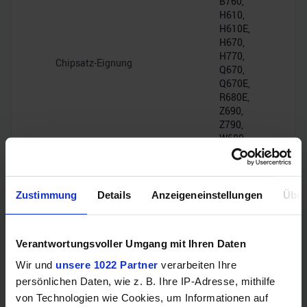
B760,
H610,
H610E,
H670,
H770,
Chipsatz-Eignung
Q670,
Q670E,
R680E,
Z690,
Z790,
W680
DMI
4.0,
Zustimmung
Details
Anzeigeneinstellungen
Über
Chipsatz-Interface
16GT/s
(PCIe
4.0 x8)
Verantwortungsvoller Umgang mit Ihren Daten
Wir und
unsere 1022 Partner
verarbeiten Ihre
PCIe-Lanes
20
persönlichen Daten, wie z. B. Ihre IP-Adresse, mithilfe
von Technologien wie Cookies, um Informationen auf