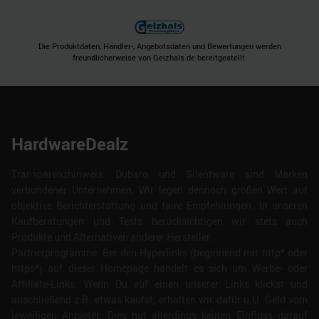
Die Produktdaten, Händler-, Angebotsdaten und Bewertungen werden
freundlicherweise von Geizhals.de bereitgestellt.
HardwareDealz
Transparenzhinweis: Dubaro und Silentware sind Marken
verbundener Unternehmen. Wir legen dennoch großen Wert auf
objektive Berichterstattung und faire Empfehlungen. In unseren
Kaufberatungen und Tests berücksichtigen wir stets auch
Produkte und Alternativen anderer Hersteller.
Partnerprogramme: Bei den Hyperlinks (beginnend mit http* oder
https*) auf dieser Homepage handelt es sich um Werbe- oder
Affiliate-Links. Wenn Du auf einen unserer Links klickst und
anschließend z.B. etwas kaufst, erhalten wir dafür u.U. Geld vom
jeweiligen Anbieter. Dies hat allerdings keinen Einfluss darauf