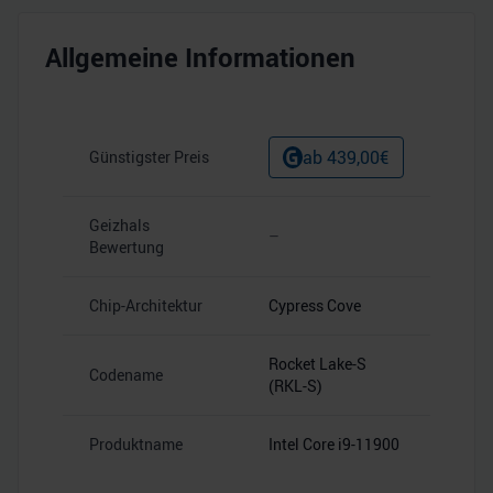
Allgemeine Informationen
ab
439,00
€
Günstigster Preis
Geizhals
–
Bewertung
Chip-Architektur
Cypress Cove
Rocket Lake-S
Codename
(RKL-S)
Produktname
Intel Core i9-11900