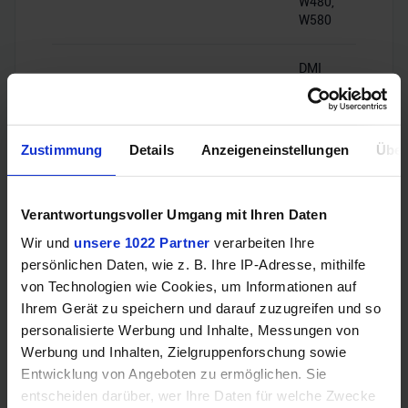
W480,
W580
DMI
3.0,
8GT/s
Chipsatz-Interface
(PCIe
3.0
Zustimmung
Details
Anzeigeneinstellungen
Über
x8)
PCIe-Lanes
20
Verantwortungsvoller Umgang mit Ihren Daten
Wir und
unsere 1022 Partner
verarbeiten Ihre
persönlichen Daten, wie z. B. Ihre IP-Adresse, mithilfe
von Technologien wie Cookies, um Informationen auf
Ihrem Gerät zu speichern und darauf zuzugreifen und so
RAM-Kompatibilität
personalisierte Werbung und Inhalte, Messungen von
Werbung und Inhalten, Zielgruppenforschung sowie
Entwicklung von Angeboten zu ermöglichen. Sie
entscheiden darüber, wer Ihre Daten für welche Zwecke
Speichertyp
DDR4