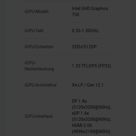
soziale Medien, Werbung und Analysen weiter. Unsere
Partner führen diese Informationen möglicherweise mit
Intel UHD Graphics
iGPU-Modell
750
weiteren Daten zusammen, die Sie ihnen bereitgestellt
haben oder die sie im Rahmen Ihrer Nutzung der Dienste
gesammelt haben.
iGPU-Takt
0.35-1.30GHz
iGPU-Einheiten
32EU/512SP
iGPU-
1.33 TFLOPS (FP32)
Rechenleistung
iGPU-Architektur
Xe-LP / Gen 12.1
DP 1.4a
(5120x3200@60Hz),
eDP 1.4a
iGPU-Interface
(5120x3200@60Hz),
HDMI 2.0b
(4096x2160@60Hz)