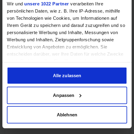
B760,
Wir und
unsere 1022 Partner
verarbeiten Ihre
H610,
persönlichen Daten, wie z. B. Ihre IP-Adresse, mithilfe
H610E,
von Technologien wie Cookies, um Informationen auf
H670,
H770,
Ihrem Gerät zu speichern und darauf zuzugreifen und so
Chipsatz-Eignung
Q670,
personalisierte Werbung und Inhalte, Messungen von
Q670E,
Werbung und Inhalten, Zielgruppenforschung sowie
R680E,
Entwicklung von Angeboten zu ermöglichen. Sie
Z690,
entscheiden darüber, wer Ihre Daten für welche Zwecke
Z790,
W680
nutzt. Sie können Ihre Einwilligung jederzeit über die
Cookie-Erklärung oder durch Klicken auf das Privacy
Trigger Symbol ändern oder widerrufen
Alle zulassen
DMI
4.0,
Chipsatz-Interface
16GT/s
Wenn Sie es erlauben, würden wir auch gerne:
(PCIe
Anpassen
Informationen über Ihre geografische Lage erfassen,
4.0 x8)
welche bis auf einige Meter genau sein können
Ihr Gerät durch aktives Scannen nach bestimmten
Ablehnen
PCIe-Lanes
20
Merkmalen (Fingerprinting) identifizieren
Erfahren Sie mehr darüber, wie Ihre persönlichen Daten