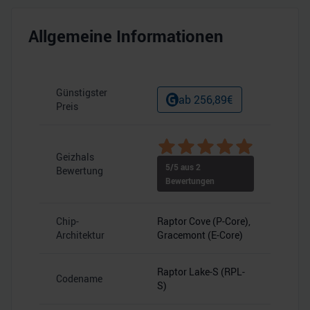
Allgemeine Informationen
Günstigster
ab
256,89
€
Preis
Geizhals
5
/5 aus
2
Bewertung
Bewertungen
Chip-
Raptor Cove (P-Core),
Architektur
Gracemont (E-Core)
Raptor Lake-S (RPL-
Codename
S)