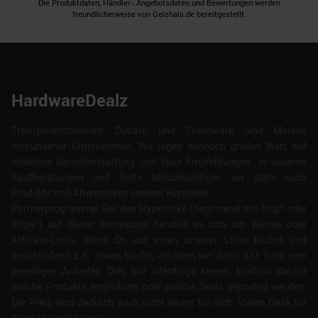
Die Produktdaten, Händler-, Angebotsdaten und Bewertungen werden
freundlicherweise von Geizhals.de bereitgestellt.
HardwareDealz
Transparenzhinweis: Dubaro und Silentware sind Marken
verbundener Unternehmen. Wir legen dennoch großen Wert auf
objektive Berichterstattung und faire Empfehlungen. In unseren
Kaufberatungen und Tests berücksichtigen wir stets auch
Produkte und Alternativen anderer Hersteller.
Partnerprogramme: Bei den Hyperlinks (beginnend mit http* oder
https*) auf dieser Homepage handelt es sich um Werbe- oder
Affiliate-Links. Wenn Du auf einen unserer Links klickst und
anschließend z.B. etwas kaufst, erhalten wir dafür u.U. Geld vom
jeweiligen Anbieter. Dies hat allerdings keinen Einfluss darauf
welche Produkte empfohlen, oder welche Deals geposted werden.
Der Preis wird dadurch auch nicht teurer für dich. Vielen Dank für
deine Unterstützung.