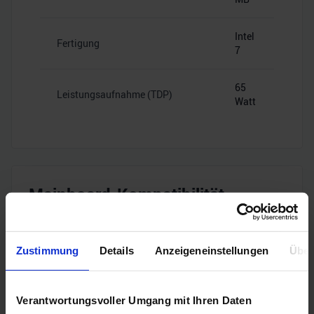
Intel
Fertigung
7
65
Leistungsaufnahme (TDP)
Watt
Mainboard-Kompatibilität
Zustimmung
Details
Anzeigeneinstellungen
Über
Intel
Sockel
1700
Verantwortungsvoller Umgang mit Ihren Daten
B660,