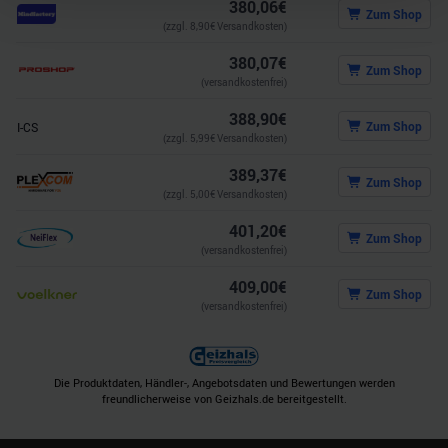
380,06
€
Zum Shop
(zzgl.
8,90
€ Versandkosten)
Wir verwenden Cookies, um Inhalte und Anzeigen zu
380,07
€
personalisieren, Funktionen für soziale Medien anbieten
Zum Shop
(versandkostenfrei)
zu können und die Zugriffe auf unsere Website zu
analysieren. Außerdem geben wir Informationen zu Ihrer
388,90
€
Zum Shop
I-CS
Verwendung unserer Website an unsere Partner für
(zzgl.
5,99
€ Versandkosten)
soziale Medien, Werbung und Analysen weiter. Unsere
389,37
€
Zum Shop
Partner führen diese Informationen möglicherweise mit
(zzgl.
5,00
€ Versandkosten)
weiteren Daten zusammen, die Sie ihnen bereitgestellt
401,20
€
haben oder die sie im Rahmen Ihrer Nutzung der Dienste
Zum Shop
(versandkostenfrei)
gesammelt haben.
409,00
€
Zum Shop
(versandkostenfrei)
Die Produktdaten, Händler-, Angebotsdaten und Bewertungen werden
freundlicherweise von Geizhals.de bereitgestellt.