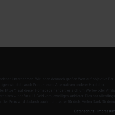
dener Unternehmen. Wir legen dennoch großen Wert auf objektive Beric
gen wir stets auch Produkte und Alternativen anderer Hersteller.
er https*) auf dieser Homepage handelt es sich um Werbe- oder Affili
erhalten wir dafür u.U. Geld vom jeweiligen Anbieter. Dies hat allerding
Der Preis wird dadurch auch nicht teurer für dich. Vielen Dank für dein
Datenschutz
•
Impressu