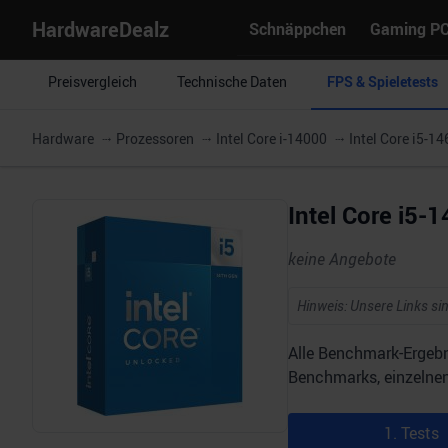
HardwareDealz
Schnäppchen
Gaming P
Preisvergleich
Technische Daten
FPS & Spieletests
Hardware
Prozessoren
Intel Core i-14000
Intel Core i5-1
Intel Core i5
keine Angebote
Hinweis: Unsere Links sin
Alle Benchmark-Ergebn
Benchmarks, einzelnen 
1. Tests