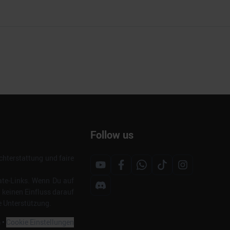
Follow us
hterstattung und faire
ate-Links. Wenn Du auf
s keinen Einfluss darauf
e Unterstützung.
m
•
Cookie Einstellungen