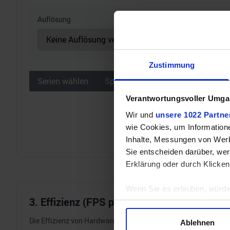
Auflösung
Zustimmung
Serien wählen
Spiele wählen
Verantwortungsvoller Umgan
Wir und
unsere 1022 Partne
wie Cookies, um Information
Inhalte, Messungen von Werb
Sie entscheiden darüber, wer
Erklärung oder durch Klicken
Wenn Sie es erlauben, würde
3. Effizienz (FPS pro Watt)
Informationen über Ihre 
Ihr Gerät durch aktives 
Die Effizienz von Hardware wird immer wichtiger. Darum errech
Ablehnen
Erfahren Sie mehr darüber, w