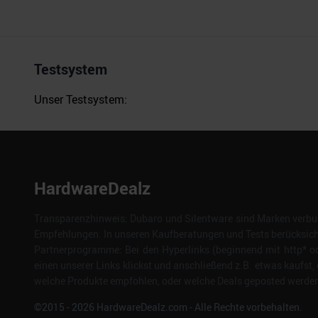
Testsystem
Unser Testsystem:
HardwareDealz
Transparenzhinweis: Dubaro und Silentware sind Marken verbun
Empfehlungen. In unseren Kaufberatungen und Tests berücksichti
Partnerprogramme: Bei den Hyperlinks (beginnend mit http* od
einen unserer Links klickst und anschließend z.B. etwas kaufst, 
welche Produkte empfohlen, oder welche Deals geposted werden. 
©2015 -
2026
HardwareDealz.com - Alle Rechte vorbehalten.