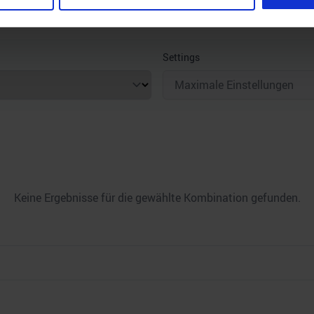
nhalte und Anzeigen zu personalisieren, Funktionen für soziale
Settings
Website zu analysieren. Außerdem geben wir Informationen zu I
r soziale Medien, Werbung und Analysen weiter. Unsere Partner
 Daten zusammen, die Sie ihnen bereitgestellt haben oder die s
n.
Keine Ergebnisse für die gewählte Kombination gefunden.