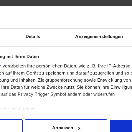
Settings
Details
Anzeigeneinstellungen
g mit Ihren Daten
r
verarbeiten Ihre persönlichen Daten, wie z. B. Ihre IP-Adresse,
Keine Ergebnisse für die gewählte Kombination gefunden.
en auf Ihrem Gerät zu speichern und darauf zuzugreifen und so 
ung und Inhalten, Zielgruppenforschung sowie Entwicklung von
 Ihre Daten für welche Zwecke nutzt. Sie können Ihre Einwilligun
 auf das Privacy Trigger Symbol ändern oder widerrufen
n wir auch gerne:
geografische Lage erfassen, welche bis auf einige Meter genau 
Scannen nach bestimmten Merkmalen (Fingerprinting) identifizie
nen wir für alle Tests die FPS und Punkte pro Watt und können so den S
Anpassen
ie Ihre persönlichen Daten verarbeitet werden, und legen Sie I