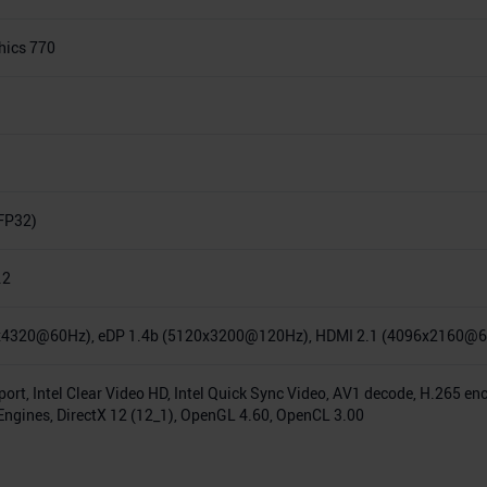
hics 770
FP32)
.2
x4320@60Hz), eDP 1.4b (5120x3200@120Hz), HDMI 2.1 (4096x2160@
port, Intel Clear Video HD, Intel Quick Sync Video, AV1 decode, H.265 
ngines, DirectX 12 (12_1), OpenGL 4.60, OpenCL 3.00