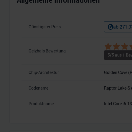
Allgemeine Informationen
ab
271,0
Günstigster Preis
Geizhals Bewertung
5
/5 aus
1
Bew
Chip-Architektur
Golden Cove (P
Codename
Raptor Lake-S 
Produktname
Intel Core i5-1