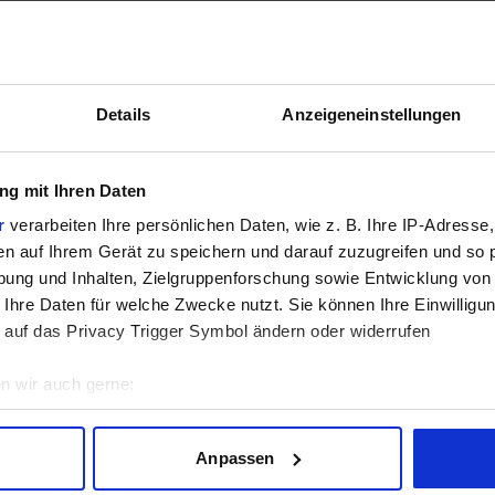
Details
Anzeigeneinstellungen
g mit Ihren Daten
10, H610E, H670, H770, Q670, Q670E, R680E, Z690, Z790, W680
r
verarbeiten Ihre persönlichen Daten, wie z. B. Ihre IP-Adresse,
en auf Ihrem Gerät zu speichern und darauf zuzugreifen und so 
s (PCIe 4.0 x8)
ung und Inhalten, Zielgruppenforschung sowie Entwicklung von
 Ihre Daten für welche Zwecke nutzt. Sie können Ihre Einwilligun
 auf das Privacy Trigger Symbol ändern oder widerrufen
n wir auch gerne:
geografische Lage erfassen, welche bis auf einige Meter genau 
Scannen nach bestimmten Merkmalen (Fingerprinting) identifizie
Anpassen
ie Ihre persönlichen Daten verarbeitet werden, und legen Sie I