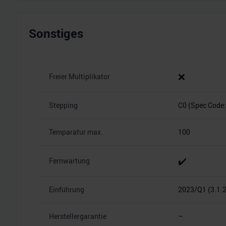
Sonstiges
❌
Freier Multiplikator
Stepping
C0 (Spec Cod
Temparatur max.
100
✔️
Fernwartung
Einführung
2023/Q1 (3.1.
Herstellergarantie
–