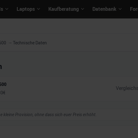
Cs
Laptops
Kaufberatung
Datenbank
Fo
3500
Technische Daten
n
3500
03
€
ne kleine Provision, ohne dass sich euer Preis erhöht.