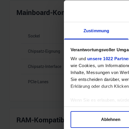
Mainboard-Kompatibilität
Zustimmung
Sockel
Intel 1700
Verantwortungsvoller Umgan
Chipsatz-Eignung
B660, B760, H6
Wir und
unsere 1022 Partne
wie Cookies, um Information
Chipsatz-Interface
DMI 4.0, 16GT/
Inhalte, Messungen von Werb
Sie entscheiden darüber, wer
PCIe-Lanes
20
Erklärung oder durch Klicken
Wenn Sie es erlauben, würde
Informationen über Ihre 
Ihr Gerät durch aktives 
RAM-Kompatibilität
Ablehnen
Erfahren Sie mehr darüber, w