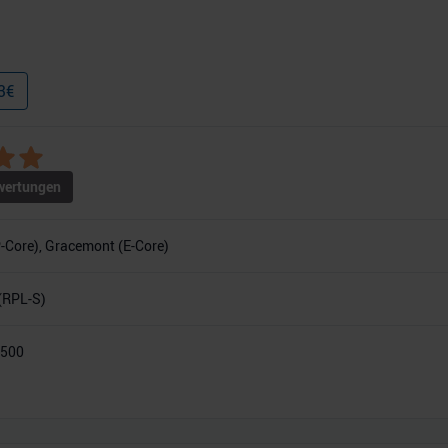
3
€
ertungen
-Core), Gracemont (E-Core)
(RPL-S)
3500