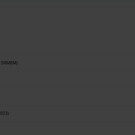
e: SRMBM)
2023)