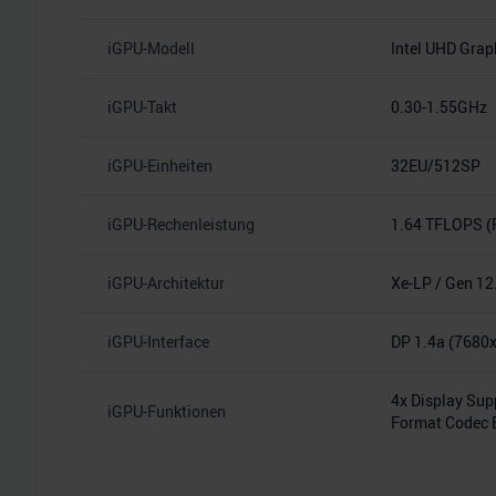
iGPU-Modell
Intel UHD Grap
iGPU-Takt
0.30-1.55GHz
iGPU-Einheiten
32EU/512SP
iGPU-Rechenleistung
1.64 TFLOPS (
iGPU-Architektur
Xe-LP / Gen 12
iGPU-Interface
DP 1.4a (7680
4x Display Sup
iGPU-Funktionen
Format Codec E