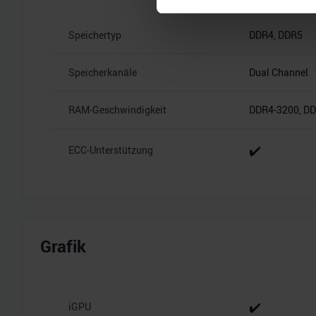
Einzelheiten
fest.
Speichertyp
DDR4, DDR5
Wir verwenden Cookies, um I
und die Zugriffe auf unsere 
Website an unsere Partner fü
Speicherkanäle
Dual Channel
möglicherweise mit weiteren
der Dienste gesammelt habe
RAM-Geschwindigkeit
DDR4-3200, D
✔️
ECC-Unterstützung
Grafik
✔️
iGPU