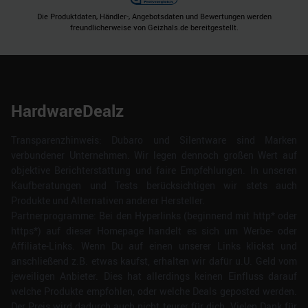
Die Produktdaten, Händler-, Angebotsdaten und Bewertungen werden
freundlicherweise von Geizhals.de bereitgestellt.
HardwareDealz
Transparenzhinweis: Dubaro und Silentware sind Marken
verbundener Unternehmen. Wir legen dennoch großen Wert auf
objektive Berichterstattung und faire Empfehlungen. In unseren
Kaufberatungen und Tests berücksichtigen wir stets auch
Produkte und Alternativen anderer Hersteller.
Partnerprogramme: Bei den Hyperlinks (beginnend mit http* oder
https*) auf dieser Homepage handelt es sich um Werbe- oder
Affiliate-Links. Wenn Du auf einen unserer Links klickst und
anschließend z.B. etwas kaufst, erhalten wir dafür u.U. Geld vom
jeweiligen Anbieter. Dies hat allerdings keinen Einfluss darauf
welche Produkte empfohlen, oder welche Deals geposted werden.
Der Preis wird dadurch auch nicht teurer für dich. Vielen Dank für