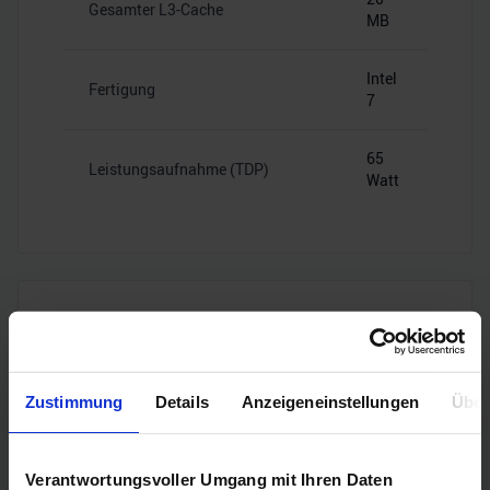
Gesamter L3-Cache
MB
Intel
Fertigung
7
65
Leistungsaufnahme (TDP)
Watt
Mainboard-Kompatibilität
Zustimmung
Details
Anzeigeneinstellungen
Über
Intel
Sockel
1700
Verantwortungsvoller Umgang mit Ihren Daten