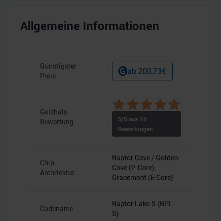
Allgemeine Informationen
Günstigster
ab
200,73
€
Preis
Geizhals
5
/5 aus
14
Bewertung
Bewertungen
Raptor Cove / Golden
Chip-
Cove (P-Core),
Architektur
Gracemont (E-Core)
Raptor Lake-S (RPL-
Codename
S)