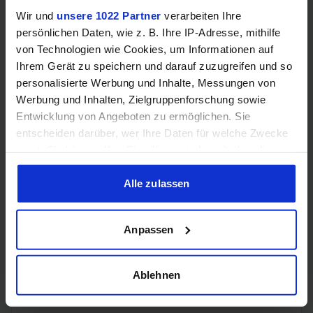
B660,
Wir und
unsere 1022 Partner
verarbeiten Ihre
B760,
H610,
persönlichen Daten, wie z. B. Ihre IP-Adresse, mithilfe
H610E,
von Technologien wie Cookies, um Informationen auf
H670,
Ihrem Gerät zu speichern und darauf zuzugreifen und so
H770,
Chipsatz-Eignung
personalisierte Werbung und Inhalte, Messungen von
Q670,
Werbung und Inhalten, Zielgruppenforschung sowie
Q670E,
R680E,
Entwicklung von Angeboten zu ermöglichen. Sie
Z690,
entscheiden darüber, wer Ihre Daten für welche Zwecke
Z790,
nutzt. Sie können Ihre Einwilligung jederzeit über die
W680
Cookie-Erklärung oder durch Klicken auf das Privacy
Trigger Symbol ändern oder widerrufen
Alle zulassen
DMI
4.0,
Wenn Sie es erlauben, würden wir auch gerne:
Chipsatz-Interface
16GT/s
Anpassen
(PCIe
Informationen über Ihre geografische Lage erfassen,
4.0 x8)
welche bis auf einige Meter genau sein können
Ihr Gerät durch aktives Scannen nach bestimmten
Ablehnen
PCIe-Lanes
20
Merkmalen (Fingerprinting) identifizieren
Erfahren Sie mehr darüber, wie Ihre persönlichen Daten