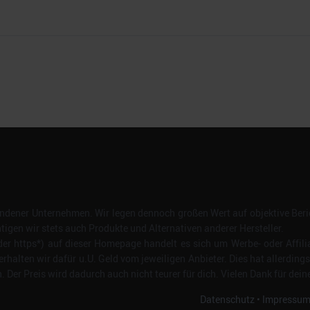
dener Unternehmen. Wir legen dennoch großen Wert auf objektive Beric
gen wir stets auch Produkte und Alternativen anderer Hersteller.
er https*) auf dieser Homepage handelt es sich um Werbe- oder Affili
erhalten wir dafür u.U. Geld vom jeweiligen Anbieter. Dies hat allerding
Der Preis wird dadurch auch nicht teurer für dich. Vielen Dank für dein
Datenschutz
•
Impressu