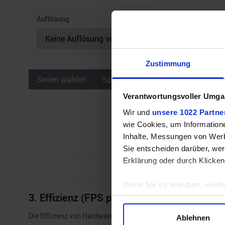
Auflösung
Zustimmung
Serien wählen
Spiele wählen
Verantwortungsvoller Umgan
Wir und
unsere 1022 Partne
wie Cookies, um Information
Inhalte, Messungen von Werb
Sie entscheiden darüber, wer
Erklärung oder durch Klicken
Wenn Sie es erlauben, würde
3. Effizienz (FPS pro Watt)
Informationen über Ihre 
Ihr Gerät durch aktives 
Die Effizienz von Hardware wird immer wichtiger. Darum errech
Ablehnen
Erfahren Sie mehr darüber, w