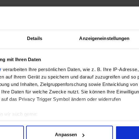
Settings
Details
Anzeigeneinstellungen
g mit Ihren Daten
r
verarbeiten Ihre persönlichen Daten, wie z. B. Ihre IP-Adresse,
Keine Ergebnisse für die gewählte Kombination gefunden.
en auf Ihrem Gerät zu speichern und darauf zuzugreifen und so 
ung und Inhalten, Zielgruppenforschung sowie Entwicklung von
 Ihre Daten für welche Zwecke nutzt. Sie können Ihre Einwilligun
 auf das Privacy Trigger Symbol ändern oder widerrufen
n wir auch gerne:
geografische Lage erfassen, welche bis auf einige Meter genau 
Scannen nach bestimmten Merkmalen (Fingerprinting) identifizie
nen wir für alle Tests die FPS und Punkte pro Watt und können so den S
Anpassen
ie Ihre persönlichen Daten verarbeitet werden, und legen Sie I