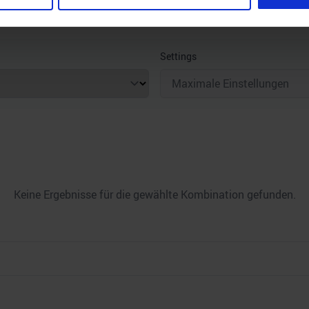
nhalte und Anzeigen zu personalisieren, Funktionen für soziale
Settings
Website zu analysieren. Außerdem geben wir Informationen zu I
r soziale Medien, Werbung und Analysen weiter. Unsere Partner
 Daten zusammen, die Sie ihnen bereitgestellt haben oder die s
n.
Keine Ergebnisse für die gewählte Kombination gefunden.