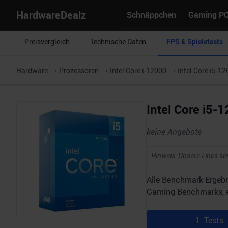
HardwareDealz
Schnäppchen
Gaming P
Preisvergleich
Technische Daten
FPS & Spieletests
Hardware
Prozessoren
Intel Core i-12000
Intel Core i5-1
Intel Core i5
keine Angebote
Hinweis: Unsere Links sin
Alle Benchmark-Ergebn
Gaming Benchmarks, ein
1. Tests