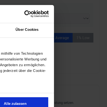
Über Cookies
Average
1% Low
 mithilfe von Technologien
personalisierte Werbung und
 Angeboten zu ermöglichen.
g jederzeit über die Cookie-
sein können
ren
tromverbrauch ins Verhältnis zur Leistung setzen.
Alle zulassen
hre Präferenzen im
Abschnitt