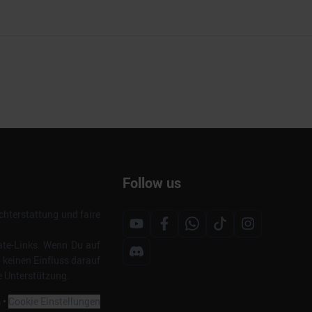
Follow us
hterstattung und faire
ate-Links. Wenn Du auf
s keinen Einfluss darauf
e Unterstützung.
m
•
Cookie Einstellungen