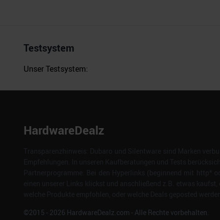
Testsystem
Unser Testsystem:
HardwareDealz
Transparenzhinweis: Dubaro und Silentware sind Marken verbun
Empfehlungen. In unseren Kaufberatungen und Tests berücksichti
Partnerprogramme: Bei den Hyperlinks (beginnend mit http* od
einen unserer Links klickst und anschließend z.B. etwas kaufst, 
welche Produkte empfohlen, oder welche Deals geposted werden. 
©2015 -
2026
HardwareDealz.com - Alle Rechte vorbehalten.