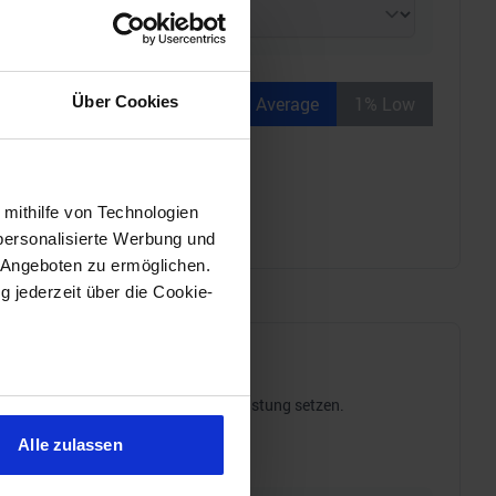
Über Cookies
Average
1% Low
 mithilfe von Technologien
personalisierte Werbung und
 Angeboten zu ermöglichen.
g jederzeit über die Cookie-
sein können
tromverbrauch ins Verhältnis zur Leistung setzen.
ren
Alle zulassen
hre Präferenzen im
Abschnitt