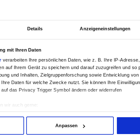
Details
Anzeigeneinstellungen
g mit Ihren Daten
Keine Ergebnisse für die gewählte Kombination gefunden.
r
verarbeiten Ihre persönlichen Daten, wie z. B. Ihre IP-Adresse,
en auf Ihrem Gerät zu speichern und darauf zuzugreifen und so 
ung und Inhalten, Zielgruppenforschung sowie Entwicklung von
 Ihre Daten für welche Zwecke nutzt. Sie können Ihre Einwilligun
 auf das Privacy Trigger Symbol ändern oder widerrufen
n wir auch gerne:
geografische Lage erfassen, welche bis auf einige Meter genau 
nen wir für alle Tests die FPS und Punkte pro Watt und können so den S
Scannen nach bestimmten Merkmalen (Fingerprinting) identifizie
Anpassen
ie Ihre persönlichen Daten verarbeitet werden, und legen Sie I