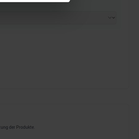
 Medien anbieten zu können
hrer Verwendung unserer
 führen diese Informationen
ie im Rahmen Ihrer Nutzung
tung der Produkte.