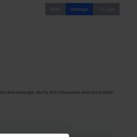
Watt
Average
1% Low
d Anwendungen, die für dich interessant sind und erstelle