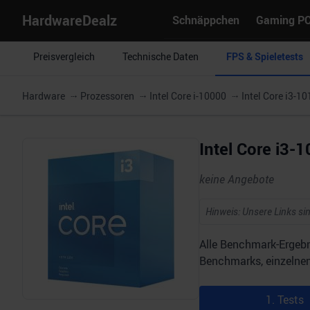
HardwareDealz
Schnäppchen
Gaming P
Preisvergleich
Technische Daten
FPS & Spieletests
Hardware
Prozessoren
Intel Core i-10000
Intel Core i3-1
Intel Core i3-
keine Angebote
Hinweis: Unsere Links sin
Alle Benchmark-Ergebn
Benchmarks, einzelnen 
1. Tests