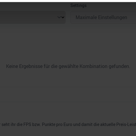
Settings
nhalte und Anzeigen zu personalisieren, Funktionen für soziale
Website zu analysieren. Außerdem geben wir Informationen zu I
r soziale Medien, Werbung und Analysen weiter. Unsere Partner
 Daten zusammen, die Sie ihnen bereitgestellt haben oder die s
n.
Keine Ergebnisse für die gewählte Kombination gefunden.
seht ihr die FPS bzw. Punkte pro Euro und damit die aktuelle Preis-Leis