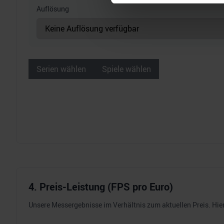
Auflösung
Wir verwenden Cookies, um I
und die Zugriffe auf unsere 
Website an unsere Partner fü
möglicherweise mit weiteren
der Dienste gesammelt habe
Serien wählen
Spiele wählen
4. Preis-Leistung (FPS pro Euro)
Unsere Messergebnisse im Verhältnis zum aktuellen Preis. Hier 