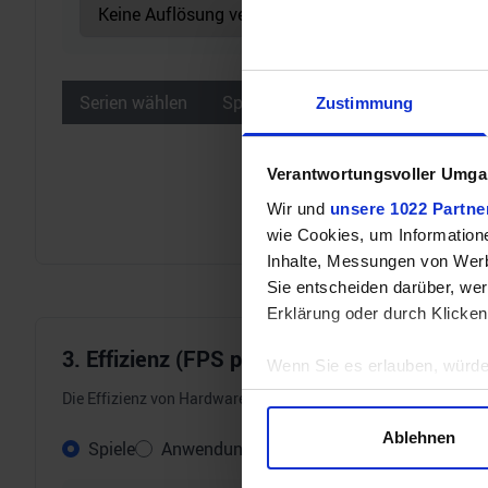
Serien wählen
Spiele wählen
Zustimmung
Verantwortungsvoller Umgan
Wir und
unsere 1022 Partne
wie Cookies, um Information
Inhalte, Messungen von Werb
Sie entscheiden darüber, wer
Erklärung oder durch Klicken
3. Effizienz (FPS pro Watt)
Wenn Sie es erlauben, würde
Informationen über Ihre 
Die Effizienz von Hardware wird immer wichtiger. Darum errech
Ihr Gerät durch aktives 
Ablehnen
Spiele
Anwendungen (Multi-Core)
Erfahren Sie mehr darüber, w
Einzelheiten
fest.