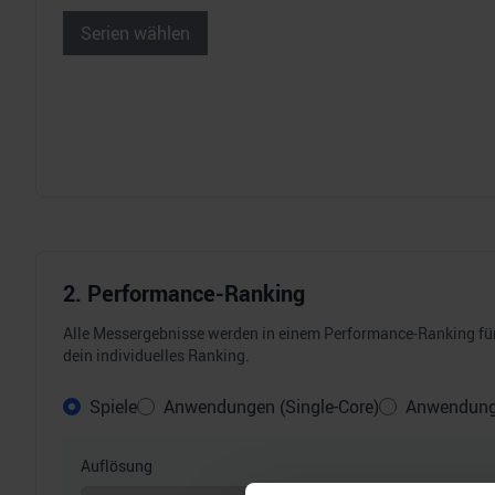
Serien wählen
2. Performance-Ranking
Alle Messergebnisse werden in einem Performance-Ranking für 
dein individuelles Ranking.
Spiele
Anwendungen (Single-Core)
Anwendunge
Auflösung