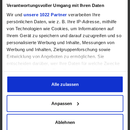
Verantwortungsvoller Umgang mit Ihren Daten
Speichertyp
–
DDR5
Wir und
unsere 1022 Partner
verarbeiten Ihre
persönlichen Daten, wie z. B. Ihre IP-Adresse, mithilfe
Dual
Speicherkanäle
–
von Technologien wie Cookies, um Informationen auf
Channel
Ihrem Gerät zu speichern und darauf zuzugreifen und so
personalisierte Werbung und Inhalte, Messungen von
DDR5-
RAM-Geschwindigkeit
–
Werbung und Inhalten, Zielgruppenforschung sowie
5200
Entwicklung von Angeboten zu ermöglichen. Sie
entscheiden darüber, wer Ihre Daten für welche Zwecke
❌
✔️
ECC-Unterstützung
nutzt. Sie können Ihre Einwilligung jederzeit über die
Cookie-Erklärung oder durch Klicken auf das Privacy
Trigger Symbol ändern oder widerrufen
Alle zulassen
Wenn Sie es erlauben, würden wir auch gerne:
Grafik
Anpassen
Informationen über Ihre geografische Lage erfassen,
welche bis auf einige Meter genau sein können
Ihr Gerät durch aktives Scannen nach bestimmten
❌
✔️
iGPU
Ablehnen
Merkmalen (Fingerprinting) identifizieren