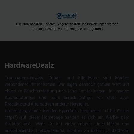
Die Produktdaten, Händler-, Angebotsdaten und Bewertungen werden
freundlicherweise von Geizhals.de bereitgestellt.
HardwareDealz
Transparenzhinweis: Dubaro und Silentware sind Marken
verbundener Unternehmen. Wir legen dennoch großen Wert auf
objektive Berichterstattung und faire Empfehlungen. In unseren
Kaufberatungen und Tests berücksichtigen wir stets auch
Produkte und Alternativen anderer Hersteller.
Partnerprogramme: Bei den Hyperlinks (beginnend mit http* oder
https*) auf dieser Homepage handelt es sich um Werbe- oder
Affiliate-Links. Wenn Du auf einen unserer Links klickst und
anschließend z.B. etwas kaufst, erhalten wir dafür u.U. Geld vom