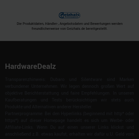
Die Produktdaten, Händler-, Angebotsdaten und Bewertungen werden
freundlicherweise von Geizhals.de bereitgestellt.
HardwareDealz
Transparenzhinweis: Dubaro und Silentware sind Marken
verbundener Unternehmen. Wir legen dennoch großen Wert auf
objektive Berichterstattung und faire Empfehlungen. In unseren
Kaufberatungen und Tests berücksichtigen wir stets auch
Produkte und Alternativen anderer Hersteller.
Partnerprogramme: Bei den Hyperlinks (beginnend mit http* oder
https*) auf dieser Homepage handelt es sich um Werbe- oder
Affiliate-Links. Wenn Du auf einen unserer Links klickst und
anschließend z.B. etwas kaufst, erhalten wir dafür u.U. Geld vom