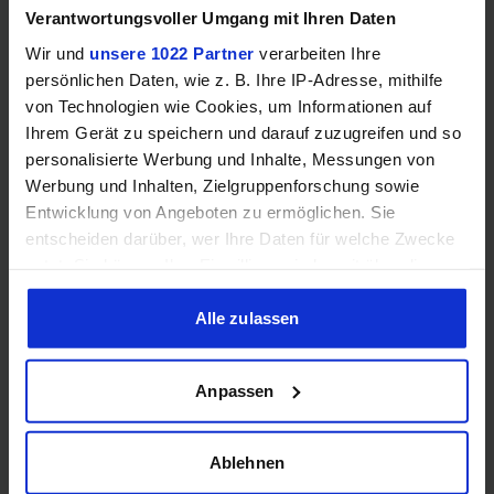
Speichertyp
–
–
Verantwortungsvoller Umgang mit Ihren Daten
Wir und
unsere 1022 Partner
verarbeiten Ihre
Speicherkanäle
–
–
persönlichen Daten, wie z. B. Ihre IP-Adresse, mithilfe
von Technologien wie Cookies, um Informationen auf
Ihrem Gerät zu speichern und darauf zuzugreifen und so
RAM-Geschwindigkeit
–
–
personalisierte Werbung und Inhalte, Messungen von
Werbung und Inhalten, Zielgruppenforschung sowie
❌
❌
ECC-Unterstützung
Entwicklung von Angeboten zu ermöglichen. Sie
entscheiden darüber, wer Ihre Daten für welche Zwecke
nutzt. Sie können Ihre Einwilligung jederzeit über die
Cookie-Erklärung oder durch Klicken auf das Privacy
Trigger Symbol ändern oder widerrufen
Alle zulassen
Grafik
Wenn Sie es erlauben, würden wir auch gerne:
Anpassen
Informationen über Ihre geografische Lage erfassen,
❌
❌
iGPU
welche bis auf einige Meter genau sein können
Ihr Gerät durch aktives Scannen nach bestimmten
Ablehnen
iGPU-Modell
–
–
Merkmalen (Fingerprinting) identifizieren