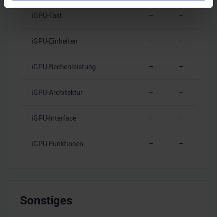
Erfahren Sie mehr darüber, wie Ihre persönlichen Daten
iGPU-Takt
–
–
verarbeitet werden, und legen Sie Ihre Präferenzen im
Abschnitt Einzelheiten
fest.
iGPU-Einheiten
–
–
Wir verwenden Cookies, um Inhalte und Anzeigen zu
personalisieren, Funktionen für soziale Medien anbieten
iGPU-Rechenleistung
–
–
zu können und die Zugriffe auf unsere Website zu
analysieren. Außerdem geben wir Informationen zu Ihrer
iGPU-Architektur
–
–
Verwendung unserer Website an unsere Partner für
soziale Medien, Werbung und Analysen weiter. Unsere
iGPU-Interface
–
–
Partner führen diese Informationen möglicherweise mit
weiteren Daten zusammen, die Sie ihnen bereitgestellt
iGPU-Funktionen
–
–
haben oder die sie im Rahmen Ihrer Nutzung der Dienste
gesammelt haben.
Sonstiges