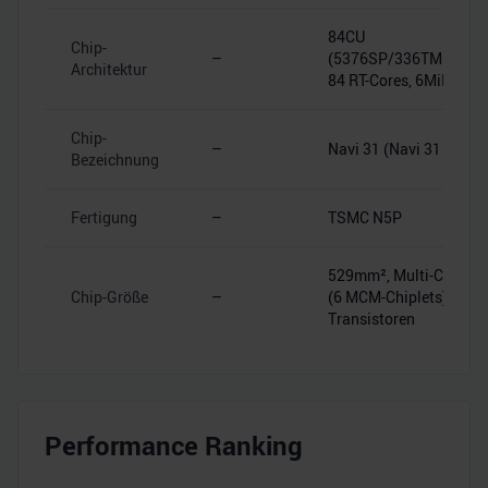
84CU
Chip-
–
(5376SP/336TMU/192
Architektur
84 RT-Cores, 6MiB L2-
Chip-
–
Navi 31 (Navi 31 XT)
Bezeichnung
Fertigung
–
TSMC N5P
529mm², Multi-Chip-M
Chip-Größe
–
(6 MCM-Chiplets), 57.7
Transistoren
Performance Ranking