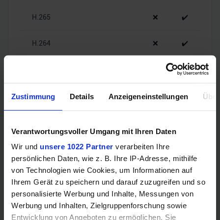
H.265
❌
✔️
H.264
❌
✔️
Zustimmung
Details
Anzeigeneinstellungen
Über
Decoding
Verantwortungsvoller Umgang mit Ihren Daten
AV1
❌
✔️
Wir und
unsere 1022 Partner
verarbeiten Ihre
H.265
❌
✔️
persönlichen Daten, wie z. B. Ihre IP-Adresse, mithilfe
von Technologien wie Cookies, um Informationen auf
Ihrem Gerät zu speichern und darauf zuzugreifen und so
H.264
❌
✔️
personalisierte Werbung und Inhalte, Messungen von
Werbung und Inhalten, Zielgruppenforschung sowie
VP8
❌
❌
Entwicklung von Angeboten zu ermöglichen. Sie