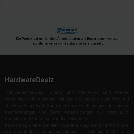
Die Produktdaten, Händler-, Angebotsdaten und Bewertungen werden
freundlicherweise von Geizhals.de bereitgestellt.
HardwareDealz
Transparenzhinweis: Dubaro und Silentware sind Marken
verbundener Unternehmen. Wir legen dennoch großen Wert auf
objektive Berichterstattung und faire Empfehlungen. In unseren
Kaufberatungen und Tests berücksichtigen wir stets auch
Produkte und Alternativen anderer Hersteller.
Partnerprogramme: Bei den Hyperlinks (beginnend mit http* oder
https*) auf dieser Homepage handelt es sich um Werbe- oder