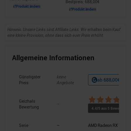
Bestpreis:
688,00
€
Produkt ändern
Produkt ändern
Hinweis: Unsere Links sind Affiliate Links. Wir erhalten beim Kauf
eine kleine Provision, ohne dass sich euer Preis erhöht.
Allgemeine Informationen
Günstigster
keine
ab
688,00
€
Preis
Angebote
Geizhals
–
Bewertung
4.4
/5 aus
5
Bewertunge
Serie
–
AMD Radeon RX 7900 