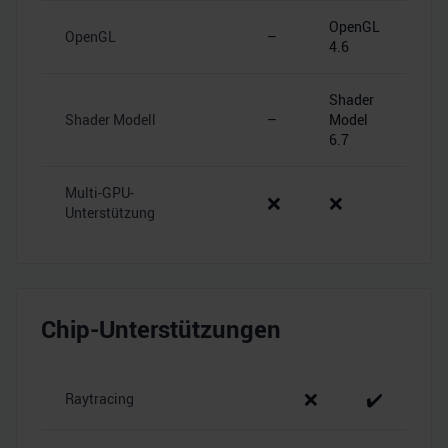
Verwendung unserer Website an unsere Partner für
OpenGL
soziale Medien, Werbung und Analysen weiter. Unsere
OpenGL
–
4.6
Partner führen diese Informationen möglicherweise mit
weiteren Daten zusammen, die Sie ihnen bereitgestellt
Shader
haben oder die sie im Rahmen Ihrer Nutzung der Dienste
Shader Modell
–
Model
gesammelt haben.
6.7
Multi-GPU-
❌
❌
Unterstützung
Chip-Unterstützungen
❌
✔️
Raytracing