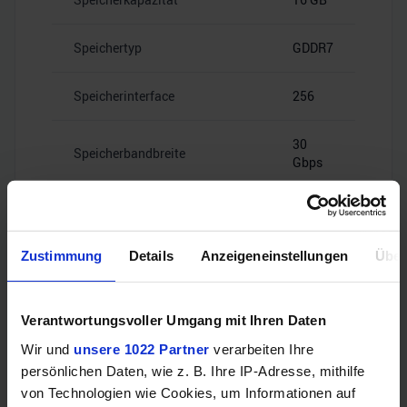
Speichertyp
GDDR7
Speicherinterface
256
30
Speicherbandbreite
Gbps
Zustimmung
Details
Anzeigeneinstellungen
Über
Videoanschlüsse
Verantwortungsvoller Umgang mit Ihren Daten
Wir und
unsere 1022 Partner
verarbeiten Ihre
2x HDMI
HDMI
persönlichen Daten, wie z. B. Ihre IP-Adresse, mithilfe
2.1b
von Technologien wie Cookies, um Informationen auf