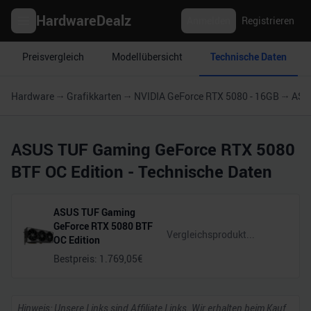
HardwareDealz
Anmelden
Registrieren
Preisvergleich
Modellübersicht
Technische Daten
Hardware
Grafikkarten
NVIDIA GeForce RTX 5080 - 16GB
ASU
ASUS TUF Gaming GeForce RTX 5080
BTF OC Edition
- Technische Daten
ASUS TUF Gaming
GeForce RTX 5080 BTF
OC Edition
Bestpreis:
1.769,05
€
Hinweis: Unsere Links sind Affiliate Links. Wir erhalten beim Kauf