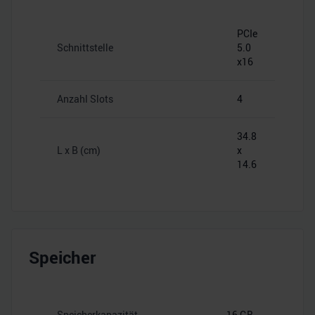
PCIe
Schnittstelle
5.0
x16
Anzahl Slots
4
34.8
L x B (cm)
x
14.6
Speicher
Speicherkapazität
16 GB