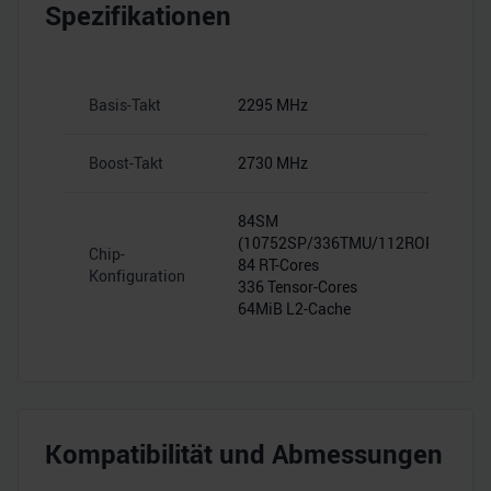
Spezifikationen
Basis-Takt
2295 MHz
Boost-Takt
2730 MHz
84SM
(10752SP/336TMU/112ROP)
Chip-
84 RT-Cores
Konfiguration
336 Tensor-Cores
64MiB L2-Cache
Kompatibilität und Abmessungen