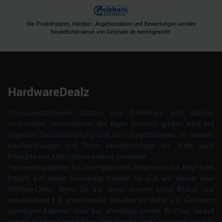
Die Produktdaten, Händler-, Angebotsdaten und Bewertungen werden
freundlicherweise von Geizhals.de bereitgestellt.
HardwareDealz
Transparenzhinweis: Dubaro und Silentware sind Marken
verbundener Unternehmen. Wir legen dennoch großen Wert auf
objektive Berichterstattung und faire Empfehlungen. In unseren
Kaufberatungen und Tests berücksichtigen wir stets auch
Produkte und Alternativen anderer Hersteller.
Partnerprogramme: Bei den Hyperlinks (beginnend mit http* oder
https*) auf dieser Homepage handelt es sich um Werbe- oder
Affiliate-Links. Wenn Du auf einen unserer Links klickst und
anschließend z.B. etwas kaufst, erhalten wir dafür u.U. Geld vom
jeweiligen Anbieter. Dies hat allerdings keinen Einfluss darauf
welche Produkte empfohlen, oder welche Deals geposted werden.