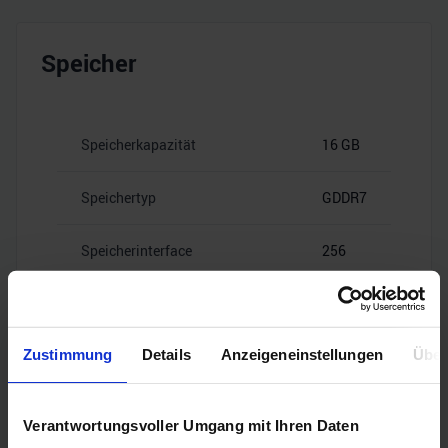
Speicher
Speicherkapazität
16 GB
Speichertyp
GDDR7
Speicherinterface
256
28
Speicherbandbreite
Gbps
Zustimmung
Details
Anzeigeneinstellungen
Über
Verantwortungsvoller Umgang mit Ihren Daten