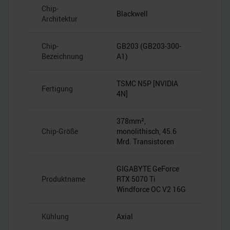
Chip-
Blackwell
Architektur
Chip-
GB203 (GB203-300-
Bezeichnung
A1)
TSMC N5P [NVIDIA
Fertigung
4N]
378mm²,
Chip-Größe
monolithisch, 45.6
Mrd. Transistoren
GIGABYTE GeForce
Produktname
RTX 5070 Ti
Windforce OC V2 16G
Kühlung
Axial