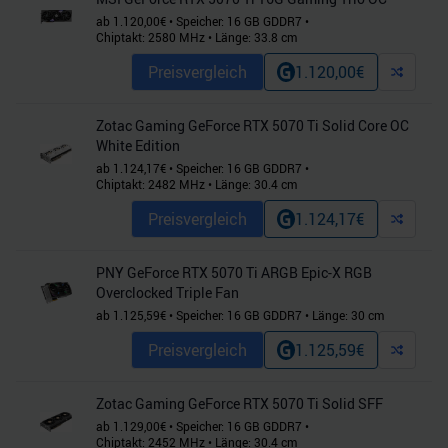
ab
1.120,00
€
•
Speicher:
16
GB
GDDR7
•
Chiptakt:
2580
MHz
•
Länge:
33.8
cm
Preisvergleich
1.120,00
€
Zotac Gaming GeForce RTX 5070 Ti Solid Core OC
White Edition
ab
1.124,17
€
•
Speicher:
16
GB
GDDR7
•
Chiptakt:
2482
MHz
•
Länge:
30.4
cm
Preisvergleich
1.124,17
€
PNY GeForce RTX 5070 Ti ARGB Epic-X RGB
Overclocked Triple Fan
ab
1.125,59
€
•
Speicher:
16
GB
GDDR7
•
Länge:
30
cm
Preisvergleich
1.125,59
€
Zotac Gaming GeForce RTX 5070 Ti Solid SFF
ab
1.129,00
€
•
Speicher:
16
GB
GDDR7
•
Chiptakt:
2452
MHz
•
Länge:
30.4
cm