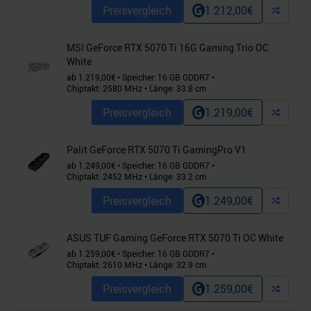
Preisvergleich
1.212,00
€
MSI GeForce RTX 5070 Ti 16G Gaming Trio OC
White
ab
1.219,00
€
•
Speicher:
16
GB
GDDR7
•
Chiptakt:
2580
MHz
•
Länge:
33.8
cm
Preisvergleich
1.219,00
€
Palit GeForce RTX 5070 Ti GamingPro V1
ab
1.249,00
€
•
Speicher:
16
GB
GDDR7
•
Chiptakt:
2452
MHz
•
Länge:
33.2
cm
Preisvergleich
1.249,00
€
ASUS TUF Gaming GeForce RTX 5070 Ti OC White
ab
1.259,00
€
•
Speicher:
16
GB
GDDR7
•
Chiptakt:
2610
MHz
•
Länge:
32.9
cm
Preisvergleich
1.259,00
€