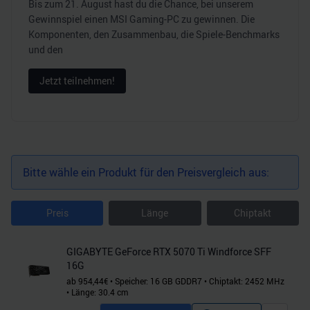
Bis zum 21. August hast du die Chance, bei unserem
Gewinnspiel einen MSI Gaming-PC zu gewinnen. Die
Komponenten, den Zusammenbau, die Spiele-Benchmarks
und den
Jetzt teilnehmen!
Bitte wähle ein Produkt für den Preisvergleich aus:
Preis
Länge
Chiptakt
GIGABYTE GeForce RTX 5070 Ti Windforce SFF
16G
ab
954,44
€
•
Speicher:
16
GB
GDDR7
•
Chiptakt:
2452
MHz
•
Länge:
30.4
cm