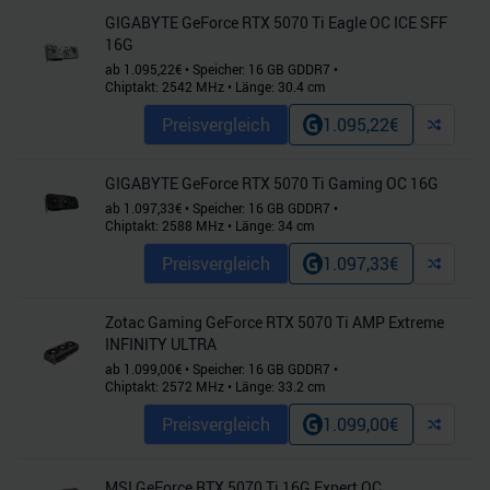
GIGABYTE GeForce RTX 5070 Ti Eagle OC ICE SFF
16G
ab
1.095,22
€
•
Speicher:
16
GB
GDDR7
•
Chiptakt:
2542
MHz
•
Länge:
30.4
cm
Preisvergleich
1.095,22
€
GIGABYTE GeForce RTX 5070 Ti Gaming OC 16G
ab
1.097,33
€
•
Speicher:
16
GB
GDDR7
•
Chiptakt:
2588
MHz
•
Länge:
34
cm
Preisvergleich
1.097,33
€
Zotac Gaming GeForce RTX 5070 Ti AMP Extreme
INFINITY ULTRA
ab
1.099,00
€
•
Speicher:
16
GB
GDDR7
•
Chiptakt:
2572
MHz
•
Länge:
33.2
cm
Preisvergleich
1.099,00
€
MSI GeForce RTX 5070 Ti 16G Expert OC