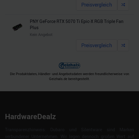
Preisvergleich
PNY GeForce RTX 5070 Ti Epic-X RGB Triple Fan
Plus
Kein Angebot
Preisvergleich
Die Produktdaten, Händler- und Angebotsdaten werden freundlicherweise von
Geizhals.de bereitgestellt.
HardwareDealz
Transparenzhinweis: Dubaro und Silentware sind Marken
verbundener Unternehmen. Wir legen dennoch großen Wert auf