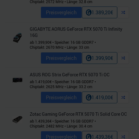
Chiptakt:
2572
MHz
•
Länge:
32.8
cm
Preisvergleich
1.389,20
€
GIGABYTE AORUS GeForce RTX 5070 Ti Infinity
16G
ab
1.399,90
€
•
Speicher:
16
GB
GDDR7
•
Chiptakt:
2670
MHz
•
Länge:
33
cm
Preisvergleich
1.399,90
€
ASUS ROG Strix GeForce RTX 5070 Ti OC
ab
1.419,00
€
•
Speicher:
16
GB
GDDR7
•
Chiptakt:
2625
MHz
•
Länge:
33.2
cm
Preisvergleich
1.419,00
€
Zotac Gaming GeForce RTX 5070 Ti Solid Core OC
ab
1.439,36
€
•
Speicher:
16
GB
GDDR7
•
Chiptakt:
2482
MHz
•
Länge:
30.4
cm
Preisvergleich
1.439,36
€