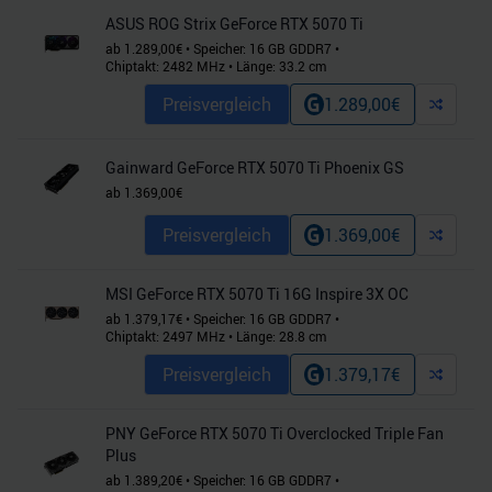
ASUS ROG Strix GeForce RTX 5070 Ti
ab
1.289,00
€
•
Speicher:
16
GB
GDDR7
•
Chiptakt:
2482
MHz
•
Länge:
33.2
cm
Preisvergleich
1.289,00
€
Gainward GeForce RTX 5070 Ti Phoenix GS
ab
1.369,00
€
Preisvergleich
1.369,00
€
MSI GeForce RTX 5070 Ti 16G Inspire 3X OC
ab
1.379,17
€
•
Speicher:
16
GB
GDDR7
•
Chiptakt:
2497
MHz
•
Länge:
28.8
cm
Preisvergleich
1.379,17
€
PNY GeForce RTX 5070 Ti Overclocked Triple Fan
Plus
ab
1.389,20
€
•
Speicher:
16
GB
GDDR7
•