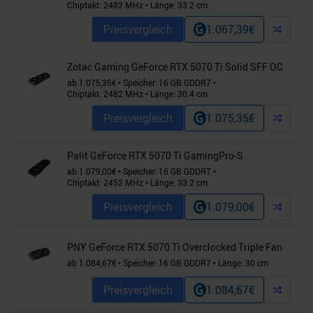
Chiptakt:
2482
MHz
•
Länge:
33.2
cm
Preisvergleich
1.067,39
€
Zotac Gaming GeForce RTX 5070 Ti Solid SFF OC
ab
1.075,35
€
•
Speicher:
16
GB
GDDR7
•
Chiptakt:
2482
MHz
•
Länge:
30.4
cm
Preisvergleich
1.075,35
€
Palit GeForce RTX 5070 Ti GamingPro-S
ab
1.079,00
€
•
Speicher:
16
GB
GDDR7
•
Chiptakt:
2452
MHz
•
Länge:
33.2
cm
Preisvergleich
1.079,00
€
PNY GeForce RTX 5070 Ti Overclocked Triple Fan
ab
1.084,67
€
•
Speicher:
16
GB
GDDR7
•
Länge:
30
cm
Preisvergleich
1.084,67
€