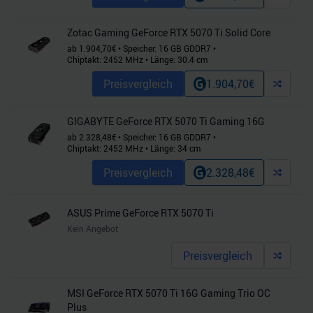
Zotac Gaming GeForce RTX 5070 Ti Solid Core
ab
1.904,70
€
•
Speicher:
16
GB
GDDR7
•
Chiptakt:
2452
MHz
•
Länge:
30.4
cm
Preisvergleich
1.904,70
€
GIGABYTE GeForce RTX 5070 Ti Gaming 16G
ab
2.328,48
€
•
Speicher:
16
GB
GDDR7
•
Chiptakt:
2452
MHz
•
Länge:
34
cm
Preisvergleich
2.328,48
€
ASUS Prime GeForce RTX 5070 Ti
Kein Angebot
Preisvergleich
MSI GeForce RTX 5070 Ti 16G Gaming Trio OC
Plus