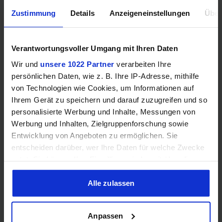
Preisvergleich
1.139,00
€
Zustimmung
Details
Anzeigeneinstellungen
Über
ASUS Prime GeForce RTX 5070 Ti OC
ab
1.145,00
€
•
Speicher:
16
GB
GDDR7
•
Chiptakt:
2527
MHz
•
Länge:
30.4
cm
Verantwortungsvoller Umgang mit Ihren Daten
Preisvergleich
1.145,00
€
Wir und
unsere 1022 Partner
verarbeiten Ihre
persönlichen Daten, wie z. B. Ihre IP-Adresse, mithilfe
von Technologien wie Cookies, um Informationen auf
MSI GeForce RTX 5070 Ti 16G MLG Edition OC
Ihrem Gerät zu speichern und darauf zuzugreifen und so
ab
1.150,00
€
•
Speicher:
16
GB
GDDR7
•
Chiptakt:
2580
MHz
•
Länge:
33.8
cm
personalisierte Werbung und Inhalte, Messungen von
Werbung und Inhalten, Zielgruppenforschung sowie
Preisvergleich
1.150,00
€
Entwicklung von Angeboten zu ermöglichen. Sie
entscheiden darüber, wer Ihre Daten für welche Zwecke
GIGABYTE AORUS GeForce RTX 5070 Ti Master
nutzt. Sie können Ihre Einwilligung jederzeit über die
16G
Cookie-Erklärung oder durch Klicken auf das Privacy
ab
1.159,00
€
•
Speicher:
16
GB
GDDR7
•
Chiptakt:
2670
MHz
•
Länge:
36
cm
Trigger Symbol ändern oder widerrufen
Alle zulassen
Preisvergleich
1.159,00
€
Wenn Sie es erlauben, würden wir auch gerne:
Anpassen
Informationen über Ihre geografische Lage erfassen,