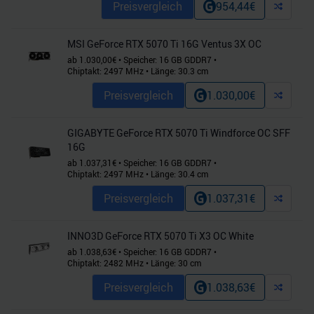
Preisvergleich
954,44
€
MSI GeForce RTX 5070 Ti 16G Ventus 3X OC
ab
1.030,00
€
•
Speicher:
16
GB
GDDR7
•
Chiptakt:
2497
MHz
•
Länge:
30.3
cm
Preisvergleich
1.030,00
€
GIGABYTE GeForce RTX 5070 Ti Windforce OC SFF
16G
ab
1.037,31
€
•
Speicher:
16
GB
GDDR7
•
Chiptakt:
2497
MHz
•
Länge:
30.4
cm
Preisvergleich
1.037,31
€
INNO3D GeForce RTX 5070 Ti X3 OC White
ab
1.038,63
€
•
Speicher:
16
GB
GDDR7
•
Chiptakt:
2482
MHz
•
Länge:
30
cm
Preisvergleich
1.038,63
€