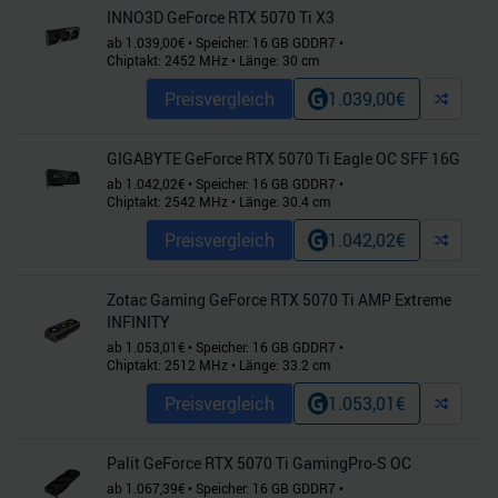
INNO3D GeForce RTX 5070 Ti X3
ab
1.039,00
€
•
Speicher:
16
GB
GDDR7
•
Chiptakt:
2452
MHz
•
Länge:
30
cm
Preisvergleich
1.039,00
€
GIGABYTE GeForce RTX 5070 Ti Eagle OC SFF 16G
ab
1.042,02
€
•
Speicher:
16
GB
GDDR7
•
Chiptakt:
2542
MHz
•
Länge:
30.4
cm
Preisvergleich
1.042,02
€
Zotac Gaming GeForce RTX 5070 Ti AMP Extreme
INFINITY
ab
1.053,01
€
•
Speicher:
16
GB
GDDR7
•
Chiptakt:
2512
MHz
•
Länge:
33.2
cm
Preisvergleich
1.053,01
€
Palit GeForce RTX 5070 Ti GamingPro-S OC
ab
1.067,39
€
•
Speicher:
16
GB
GDDR7
•