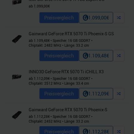
ab
1.099,00
€
Preisvergleich
1.099,00
€
Gainward GeForce RTX 5070 Ti Phoenix-S GS
ab
1.109,48
€
•
Speicher:
16
GB
GDDR7
•
Chiptakt:
2482
MHz
•
Länge:
33.2
cm
Preisvergleich
1.109,48
€
INNO3D GeForce RTX 5070 Ti iCHILL X3
ab
1.112,09
€
•
Speicher:
16
GB
GDDR7
•
Chiptakt:
2512
MHz
•
Länge:
33.4
cm
Preisvergleich
1.112,09
€
Gainward GeForce RTX 5070 Ti Phoenix-S
ab
1.112,28
€
•
Speicher:
16
GB
GDDR7
•
Chiptakt:
2452
MHz
•
Länge:
33.2
cm
Preisvergleich
1.112,28
€