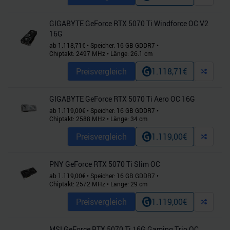
GIGABYTE GeForce RTX 5070 Ti Windforce OC V2
16G
ab
1.118,71
€
•
Speicher:
16
GB
GDDR7
•
Chiptakt:
2497
MHz
•
Länge:
26.1
cm
Preisvergleich
1.118,71
€
GIGABYTE GeForce RTX 5070 Ti Aero OC 16G
ab
1.119,00
€
•
Speicher:
16
GB
GDDR7
•
Chiptakt:
2588
MHz
•
Länge:
34
cm
Preisvergleich
1.119,00
€
PNY GeForce RTX 5070 Ti Slim OC
ab
1.119,00
€
•
Speicher:
16
GB
GDDR7
•
Chiptakt:
2572
MHz
•
Länge:
29
cm
Preisvergleich
1.119,00
€
MSI GeForce RTX 5070 Ti 16G Gaming Trio OC