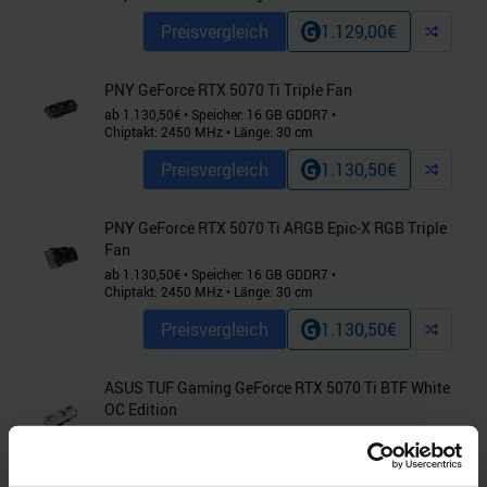
Preisvergleich
1.129,00
€
PNY GeForce RTX 5070 Ti Triple Fan
ab
1.130,50
€
•
Speicher:
16
GB
GDDR7
•
Chiptakt:
2450
MHz
•
Länge:
30
cm
Preisvergleich
1.130,50
€
PNY GeForce RTX 5070 Ti ARGB Epic-X RGB Triple
Fan
ab
1.130,50
€
•
Speicher:
16
GB
GDDR7
•
Chiptakt:
2450
MHz
•
Länge:
30
cm
Preisvergleich
1.130,50
€
ASUS TUF Gaming GeForce RTX 5070 Ti BTF White
OC Edition
ab
1.139,00
€
•
Speicher:
16
GB
GDDR7
•
Chiptakt:
2610
MHz
•
Länge:
32.9
cm