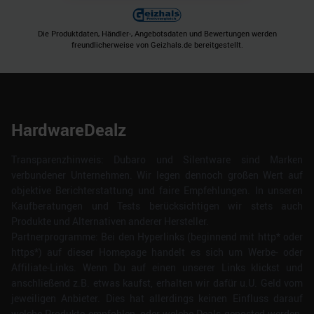
Die Produktdaten, Händler-, Angebotsdaten und Bewertungen werden
freundlicherweise von Geizhals.de bereitgestellt.
HardwareDealz
Transparenzhinweis: Dubaro und Silentware sind Marken
verbundener Unternehmen. Wir legen dennoch großen Wert auf
objektive Berichterstattung und faire Empfehlungen. In unseren
Kaufberatungen und Tests berücksichtigen wir stets auch
Produkte und Alternativen anderer Hersteller.
Partnerprogramme: Bei den Hyperlinks (beginnend mit http* oder
https*) auf dieser Homepage handelt es sich um Werbe- oder
Affiliate-Links. Wenn Du auf einen unserer Links klickst und
anschließend z.B. etwas kaufst, erhalten wir dafür u.U. Geld vom
jeweiligen Anbieter. Dies hat allerdings keinen Einfluss darauf
welche Produkte empfohlen, oder welche Deals geposted werden.