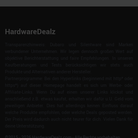
HardwareDealz
Transparenzhinweis: Dubaro und Silentware sind Marken
verbundener Unternehmen. Wir legen dennoch großen Wert auf
objektive Berichterstattung und faire Empfehlungen. In unseren
Kaufberatungen und Tests berücksichtigen wir stets auch
Produkte und Alternativen anderer Hersteller.
Partnerprogramme: Bei den Hyperlinks (beginnend mit http* oder
https*) auf dieser Homepage handelt es sich um Werbe- oder
Affiliate-Links. Wenn Du auf einen unserer Links klickst und
anschließend z.B. etwas kaufst, erhalten wir dafür u.U. Geld vom
jeweiligen Anbieter. Dies hat allerdings keinen Einfluss darauf
welche Produkte empfohlen, oder welche Deals geposted werden.
Der Preis wird dadurch auch nicht teurer für dich. Vielen Dank für
deine Unterstützung.
©2015 -
2026
HardwareDealz.com - Alle Rechte vorbehalten.