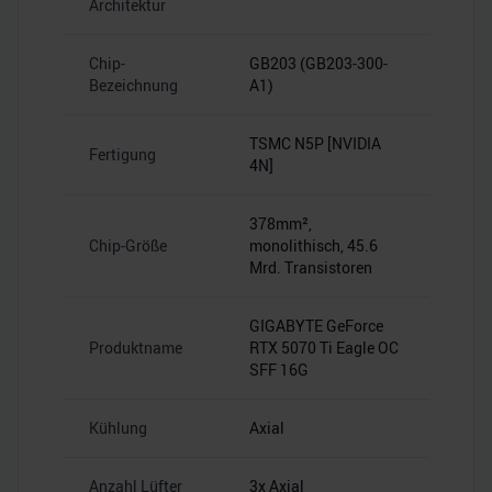
Architektur
Chip-
GB203 (GB203-300-
Bezeichnung
A1)
TSMC N5P [NVIDIA
Fertigung
4N]
378mm²,
Chip-Größe
monolithisch, 45.6
Mrd. Transistoren
GIGABYTE GeForce
Produktname
RTX 5070 Ti Eagle OC
SFF 16G
Kühlung
Axial
Anzahl Lüfter
3x Axial