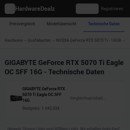
HardwareDealz
Anmelden
Registrieren
Preisvergleich
Modellübersicht
Technische Daten
Hardware
Grafikkarten
NVIDIA GeForce RTX 5070 Ti - 16GB
G
GIGABYTE GeForce RTX 5070 Ti Eagle
OC SFF 16G
- Technische Daten
GIGABYTE GeForce RTX
5070 Ti Eagle OC SFF
16G
Bestpreis:
1.042,02
€
Hinweis: Unsere Links sind Affiliate Links. Wir erhalten beim Kauf