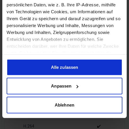
persönlichen Daten, wie z. B. Ihre IP-Adresse, mithilfe
von Technologien wie Cookies, um Informationen auf
1x HDMI
Ihrem Gerät zu speichern und darauf zuzugreifen und so
HDMI
2.1b
personalisierte Werbung und Inhalte, Messungen von
Werbung und Inhalten, Zielgruppenforschung sowie
3x
Entwicklung von Angeboten zu ermöglichen. Sie
DisplayPort
DisplayPort
entscheiden darüber, wer Ihre Daten für welche Zwecke
2.1b
nutzt. Sie können Ihre Einwilligung jederzeit über die
Cookie-Erklärung oder durch Klicken auf das Privacy
Trigger Symbol ändern oder widerrufen
Alle zulassen
Wenn Sie es erlauben, würden wir auch gerne:
Encoding
Anpassen
Informationen über Ihre geografische Lage erfassen,
welche bis auf einige Meter genau sein können
Ihr Gerät durch aktives Scannen nach bestimmten
Ablehnen
Merkmalen (Fingerprinting) identifizieren
H.265
✔️
Erfahren Sie mehr darüber, wie Ihre persönlichen Daten
verarbeitet werden, und legen Sie Ihre Präferenzen im
H.264
✔️