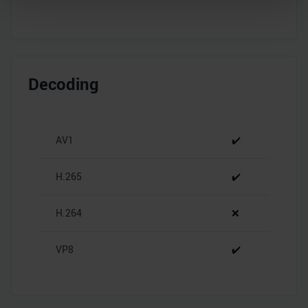
Abschnitt Einzelheiten
fest.
Wir verwenden Cookies, um Inhalte und Anzeigen zu
personalisieren, Funktionen für soziale Medien anbieten
zu können und die Zugriffe auf unsere Website zu
Decoding
analysieren. Außerdem geben wir Informationen zu Ihrer
Verwendung unserer Website an unsere Partner für
soziale Medien, Werbung und Analysen weiter. Unsere
Partner führen diese Informationen möglicherweise mit
AV1
✔️
weiteren Daten zusammen, die Sie ihnen bereitgestellt
haben oder die sie im Rahmen Ihrer Nutzung der Dienste
H.265
✔️
gesammelt haben.
H.264
❌
VP8
✔️