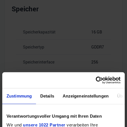
Speicher
Speicherkapazität
16 GB
Speichertyp
GDDR7
Speicherinterface
256
28
Speicherbandbreite
Gbps
Zustimmung
Details
Anzeigeneinstellungen
Über
Verantwortungsvoller Umgang mit Ihren Daten
Videoanschlüsse
Wir und
unsere 1022 Partner
verarbeiten Ihre