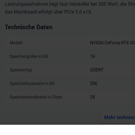
Leistungsaufnahme liegt laut Hersteller bei 300 Watt, die S
das Mainboard erfolgt über PCIe 5.0 x16.
Technische Daten
Modell
NVIDIA GeForce RTX 50
Speichergröße in GB
16
Speichertyp
GDDR7
Speicherbusbreite in Bit
256
Speicherbandbreite in Gbps
28
Mehr technisc