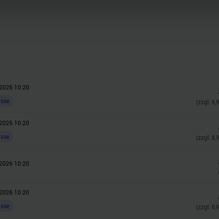
nhalte und Anzeigen zu personalisieren, Funktionen für soziale
Website zu analysieren. Außerdem geben wir Informationen zu I
r soziale Medien, Werbung und Analysen weiter. Unsere Partner
 Daten zusammen, die Sie ihnen bereitgestellt haben oder die s
n.
2026 10:20
asse
(zzgl.
6,
2026 10:20
asse
(zzgl.
8,
2026 10:20
2026 10:20
asse
(zzgl.
6,