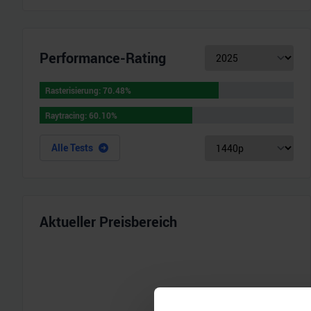
Performance-Rating
Rasterisierung
:
70.48
%
Rasterisierung
:
70.48
%
Raytracing
:
60.10
%
Raytracing
:
60.10
%
Alle Tests
Aktueller Preisbereich