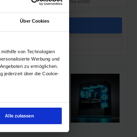
kleine Provision, ohne dass sich euer Preis erhöht.
Über Cookies
PREIS
leichen
 mithilfe von Technologien
personalisierte Werbung und
 Angeboten zu ermöglichen.
g jederzeit über die Cookie-
i!!
l einen MSI Gaming-PC zu
sein können
chmarks und den
ren
Alle zulassen
hre Präferenzen im
Abschnitt