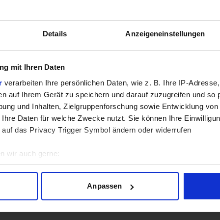
Hinweis: Unsere Links sind Affiliate Links. Wir erhalten beim Kauf eine 
Details
Anzeigeneinstellungen
ZUM BEST
g mit Ihren Daten
Verg
r
verarbeiten Ihre persönlichen Daten, wie z. B. Ihre IP-Adresse,
en auf Ihrem Gerät zu speichern und darauf zuzugreifen und so 
ung und Inhalten, Zielgruppenforschung sowie Entwicklung von
 Ihre Daten für welche Zwecke nutzt. Sie können Ihre Einwilligun
GEWINNSPIEL
 auf das Privacy Trigger Symbol ändern oder widerrufen
Gewinne einen MSI Gaming PC mit RTX 5070 T
n wir auch gerne:
Bis zum 21. August hast du die Chance, bei unserem Gewinnspie
geografische Lage erfassen, welche bis auf einige Meter genau 
gewinnen. Die Komponenten, den Zusammenbau, die Spiele-Ben
Scannen nach bestimmten Merkmalen (Fingerprinting) identifizie
Anpassen
Jetzt teilnehmen!
ie Ihre persönlichen Daten verarbeitet werden, und legen Sie I