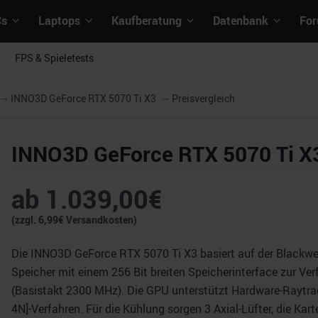
Cs
Laptops
Kaufberatung
Datenbank
Fo
FPS & Spieletests
INNO3D GeForce RTX 5070 Ti X3
Preisvergleich
INNO3D GeForce RTX 5070 Ti X
ab
1.039,00
€
(zzgl.
6,99
€ Versandkosten)
Die INNO3D GeForce RTX 5070 Ti X3 basiert auf der Blackwel
Speicher mit einem 256 Bit breiten Speicherinterface zur Ver
(Basistakt 2300 MHz). Die GPU unterstützt Hardware-Raytrac
4N]-Verfahren. Für die Kühlung sorgen 3 Axial-Lüfter, die Ka