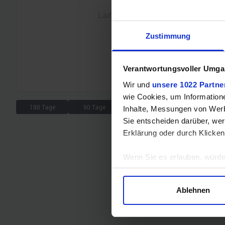
Lade Chart...
Zustimmung
Verantwortungsvoller Umgan
Wir und
unsere 1022 Partne
wie Cookies, um Information
180 Tage
90 Tage
30 Tage
7 Tage
Inhalte, Messungen von Werb
Sie entscheiden darüber, wer
Erklärung oder durch Klicken
Wenn Sie es erlauben, würde
Informationen über Ihre 
Ihr Gerät durch aktives 
Ablehnen
Erfahren Sie mehr darüber, w
Einzelheiten
fest.