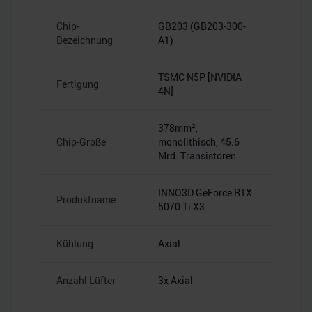
Chip-
GB203 (GB203-300-
Bezeichnung
A1)
TSMC N5P [NVIDIA
Fertigung
4N]
378mm²,
Chip-Größe
monolithisch, 45.6
Mrd. Transistoren
INNO3D GeForce RTX
Produktname
5070 Ti X3
Kühlung
Axial
Anzahl Lüfter
3x Axial