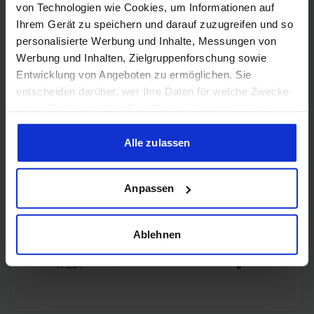
HDMI
von Technologien wie Cookies, um Informationen auf
2.1b
Ihrem Gerät zu speichern und darauf zuzugreifen und so
personalisierte Werbung und Inhalte, Messungen von
3x
Werbung und Inhalten, Zielgruppenforschung sowie
DisplayPort
DisplayPort
Entwicklung von Angeboten zu ermöglichen. Sie
2.1b
entscheiden darüber, wer Ihre Daten für welche Zwecke
nutzt. Sie können Ihre Einwilligung jederzeit über die
Cookie-Erklärung oder durch Klicken auf das Privacy
Trigger Symbol ändern oder widerrufen
Alle zulassen
Encoding
Wenn Sie es erlauben, würden wir auch gerne:
Anpassen
Informationen über Ihre geografische Lage erfassen,
welche bis auf einige Meter genau sein können
H.265
✔️
Ihr Gerät durch aktives Scannen nach bestimmten
Ablehnen
Merkmalen (Fingerprinting) identifizieren
H.264
✔️
Erfahren Sie mehr darüber, wie Ihre persönlichen Daten
verarbeitet werden, und legen Sie Ihre Präferenzen im
Abschnitt Einzelheiten
fest.