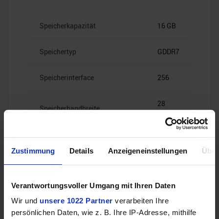
Speicherkapazität
16 GB
Speichertyp
GDDR7
Speicherinterface
256
28
Speicherbandbreite
Gbps
Zustimmung
Details
Anzeigeneinstellungen
Über
Videoanschlüsse
Verantwortungsvoller Umgang mit Ihren Daten
Wir und
unsere 1022 Partner
verarbeiten Ihre
persönlichen Daten, wie z. B. Ihre IP-Adresse, mithilfe
1x HDMI