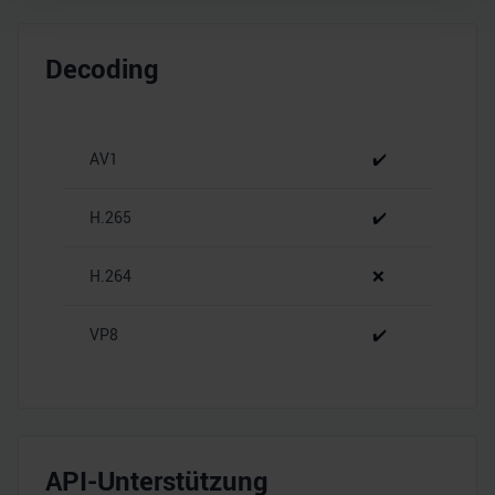
Wir verwenden Cookies, um Inhalte und Anzeigen zu
personalisieren, Funktionen für soziale Medien anbieten
Decoding
zu können und die Zugriffe auf unsere Website zu
analysieren. Außerdem geben wir Informationen zu Ihrer
Verwendung unserer Website an unsere Partner für
AV1
✔️
soziale Medien, Werbung und Analysen weiter. Unsere
Partner führen diese Informationen möglicherweise mit
weiteren Daten zusammen, die Sie ihnen bereitgestellt
H.265
✔️
haben oder die sie im Rahmen Ihrer Nutzung der Dienste
gesammelt haben.
H.264
❌
VP8
✔️
API-Unterstützung