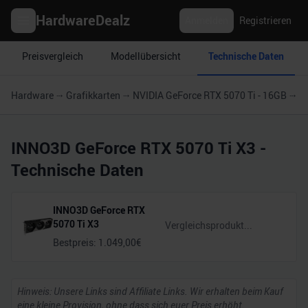
HardwareDealz
Anmelden
Registrieren
Preisvergleich
Modellübersicht
Technische Daten
Hardware
Grafikkarten
NVIDIA GeForce RTX 5070 Ti - 16GB
I
INNO3D GeForce RTX 5070 Ti X3
-
Technische Daten
INNO3D GeForce RTX
5070 Ti X3
Bestpreis:
1.049,00
€
Hinweis: Unsere Links sind Affiliate Links. Wir erhalten beim Kauf
eine kleine Provision, ohne dass sich euer Preis erhöht.