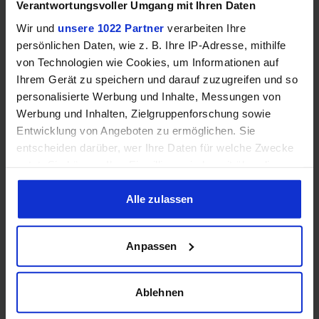
Verantwortungsvoller Umgang mit Ihren Daten
GEWINNSPIEL
Wir und
unsere 1022 Partner
verarbeiten Ihre
Gewinne einen MSI Gaming PC mit RTX 5070
persönlichen Daten, wie z. B. Ihre IP-Adresse, mithilfe
Ti!!
von Technologien wie Cookies, um Informationen auf
Ihrem Gerät zu speichern und darauf zuzugreifen und so
Bis zum 21. August hast du die Chance, bei unserem
personalisierte Werbung und Inhalte, Messungen von
Gewinnspiel einen MSI Gaming-PC zu gewinnen. Die
Werbung und Inhalten, Zielgruppenforschung sowie
Komponenten, den Zusammenbau, die Spiele-Benchmarks
Entwicklung von Angeboten zu ermöglichen. Sie
und den
entscheiden darüber, wer Ihre Daten für welche Zwecke
nutzt. Sie können Ihre Einwilligung jederzeit über die
Jetzt teilnehmen!
Cookie-Erklärung oder durch Klicken auf das Privacy
Trigger Symbol ändern oder widerrufen
Alle zulassen
Wenn Sie es erlauben, würden wir auch gerne:
Anpassen
Informationen über Ihre geografische Lage erfassen,
welche bis auf einige Meter genau sein können
Performance-Rating
Ihr Gerät durch aktives Scannen nach bestimmten
Ablehnen
Rasterisierung
:
70.48
%
Rasterisierung
:
70.48
%
Merkmalen (Fingerprinting) identifizieren