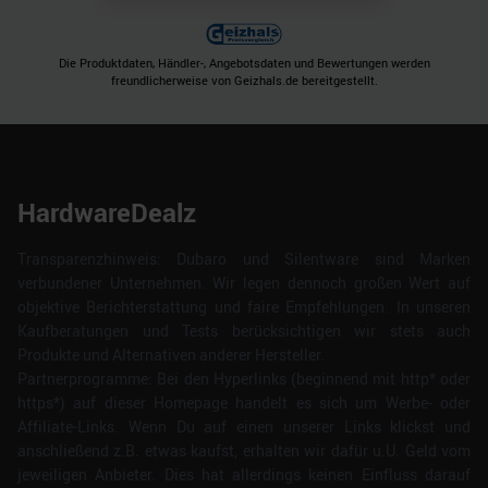
Die Produktdaten, Händler-, Angebotsdaten und Bewertungen werden
freundlicherweise von Geizhals.de bereitgestellt.
HardwareDealz
Transparenzhinweis: Dubaro und Silentware sind Marken
verbundener Unternehmen. Wir legen dennoch großen Wert auf
objektive Berichterstattung und faire Empfehlungen. In unseren
Kaufberatungen und Tests berücksichtigen wir stets auch
Produkte und Alternativen anderer Hersteller.
Partnerprogramme: Bei den Hyperlinks (beginnend mit http* oder
https*) auf dieser Homepage handelt es sich um Werbe- oder
Affiliate-Links. Wenn Du auf einen unserer Links klickst und
anschließend z.B. etwas kaufst, erhalten wir dafür u.U. Geld vom
jeweiligen Anbieter. Dies hat allerdings keinen Einfluss darauf