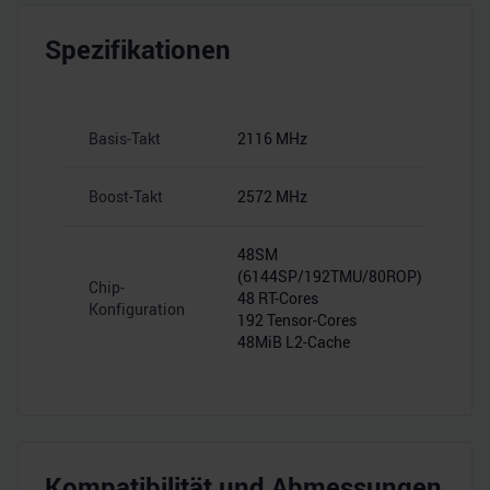
Spezifikationen
Basis-Takt
2116 MHz
Boost-Takt
2572 MHz
48SM
(6144SP/192TMU/80ROP)
Chip-
48 RT-Cores
Konfiguration
192 Tensor-Cores
48MiB L2-Cache
Kompatibilität und Abmessungen