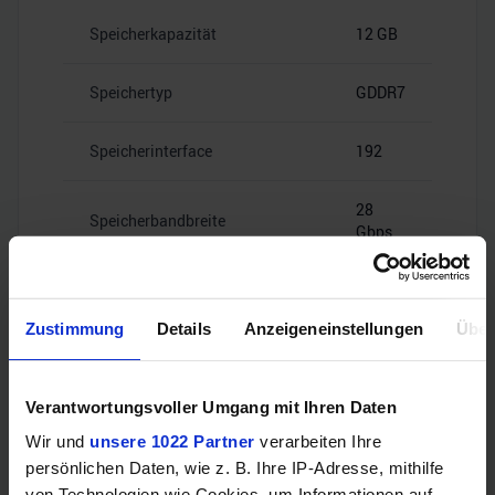
Speicherkapazität
12 GB
Speichertyp
GDDR7
Speicherinterface
192
28
Speicherbandbreite
Gbps
Zustimmung
Details
Anzeigeneinstellungen
Über
Videoanschlüsse
Verantwortungsvoller Umgang mit Ihren Daten
Wir und
unsere 1022 Partner
verarbeiten Ihre
1x HDMI
persönlichen Daten, wie z. B. Ihre IP-Adresse, mithilfe
HDMI
2.1b
von Technologien wie Cookies, um Informationen auf