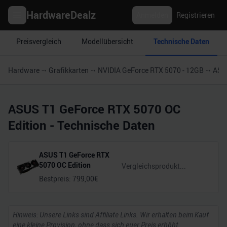
HardwareDealz
Anmelden
Registrieren
Preisvergleich
Modellübersicht
Technische Daten
Hardware
Grafikkarten
NVIDIA GeForce RTX 5070 - 12GB
ASUS
ASUS T1 GeForce RTX 5070 OC
Edition
- Technische Daten
ASUS T1 GeForce RTX
5070 OC Edition
Bestpreis:
799,00
€
Hinweis: Unsere Links sind Affiliate Links. Wir erhalten beim Kauf
eine kleine Provision, ohne dass sich euer Preis erhöht.