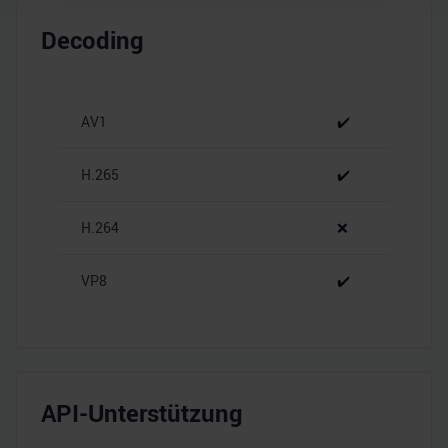
Wir verwenden Cookies, um Inhalte und Anzeigen zu
Decoding
personalisieren, Funktionen für soziale Medien anbieten
zu können und die Zugriffe auf unsere Website zu
analysieren. Außerdem geben wir Informationen zu Ihrer
Verwendung unserer Website an unsere Partner für
AV1
✔️
soziale Medien, Werbung und Analysen weiter. Unsere
Partner führen diese Informationen möglicherweise mit
H.265
✔️
weiteren Daten zusammen, die Sie ihnen bereitgestellt
haben oder die sie im Rahmen Ihrer Nutzung der Dienste
H.264
❌
gesammelt haben.
VP8
✔️
API-Unterstützung