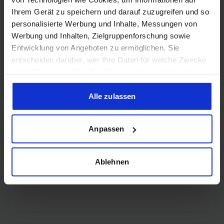
Ihrem Gerät zu speichern und darauf zuzugreifen und so
personalisierte Werbung und Inhalte, Messungen von
3x
DisplayPort
DisplayPort
Werbung und Inhalten, Zielgruppenforschung sowie
2.1b
Entwicklung von Angeboten zu ermöglichen. Sie
entscheiden darüber, wer Ihre Daten für welche Zwecke
nutzt. Sie können Ihre Einwilligung jederzeit über die
Cookie-Erklärung oder durch Klicken auf das Privacy
Trigger Symbol ändern oder widerrufen
Alle zulassen
Encoding
Wenn Sie es erlauben, würden wir auch gerne:
Anpassen
Informationen über Ihre geografische Lage erfassen,
welche bis auf einige Meter genau sein können
H.265
✔️
Ihr Gerät durch aktives Scannen nach bestimmten
Ablehnen
Merkmalen (Fingerprinting) identifizieren
H.264
✔️
Erfahren Sie mehr darüber, wie Ihre persönlichen Daten
verarbeitet werden, und legen Sie Ihre Präferenzen im
Abschnitt Einzelheiten
fest.