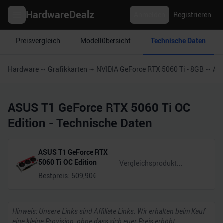
HardwareDealz
Anmelden
Registrieren
Preisvergleich
Modellübersicht
Technische Daten
Hardware
Grafikkarten
NVIDIA GeForce RTX 5060 Ti - 8GB
ASU
ASUS T1 GeForce RTX 5060 Ti OC
Edition
- Technische Daten
ASUS T1 GeForce RTX
5060 Ti OC Edition
Bestpreis:
509,90
€
Hinweis: Unsere Links sind Affiliate Links. Wir erhalten beim Kauf
eine kleine Provision, ohne dass sich euer Preis erhöht.