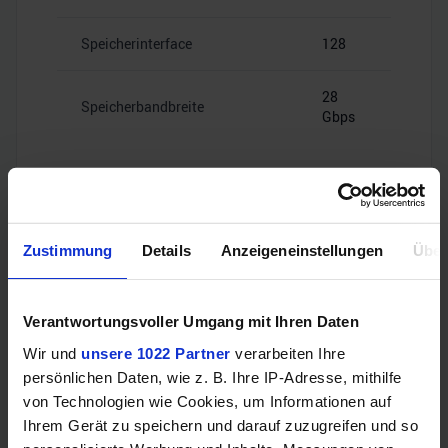
Speicherinterface
128
28
Speicherbandbreite
Gbps
Videoanschlüsse
Zustimmung
Details
Anzeigeneinstellungen
Über
Verantwortungsvoller Umgang mit Ihren Daten
1x HDMI
HDMI
2.1b
Wir und
unsere 1022 Partner
verarbeiten Ihre
persönlichen Daten, wie z. B. Ihre IP-Adresse, mithilfe
von Technologien wie Cookies, um Informationen auf
3x
DisplayPort
DisplayPort
Ihrem Gerät zu speichern und darauf zuzugreifen und so
2.1b