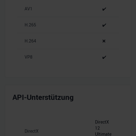
zu können und die Zugriffe auf unsere Website zu
AV1
✔️
analysieren. Außerdem geben wir Informationen zu Ihrer
Verwendung unserer Website an unsere Partner für
H.265
✔️
soziale Medien, Werbung und Analysen weiter. Unsere
Partner führen diese Informationen möglicherweise mit
H.264
❌
weiteren Daten zusammen, die Sie ihnen bereitgestellt
haben oder die sie im Rahmen Ihrer Nutzung der Dienste
gesammelt haben.
VP8
✔️
API-Unterstützung
DirectX
12
DirectX
Ultimate