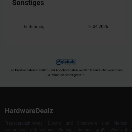
Sonstiges
Einführung
16.04.2025
Die Produktdaten, Händler- und Angebotsdaten werden freundlicherweise von
Geizhals.de bereitgestellt.
HardwareDealz
Transparenzhinweis: Dubaro und Silentware sind Marken
verbundener Unternehmen. Wir legen dennoch großen Wert auf