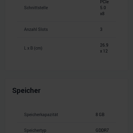
PCIe
Schnittstelle
5.0
x8
Anzahl Slots
3
26.9
L x B (cm)
x 12
Speicher
Speicherkapazität
8 GB
Speichertyp
GDDR7