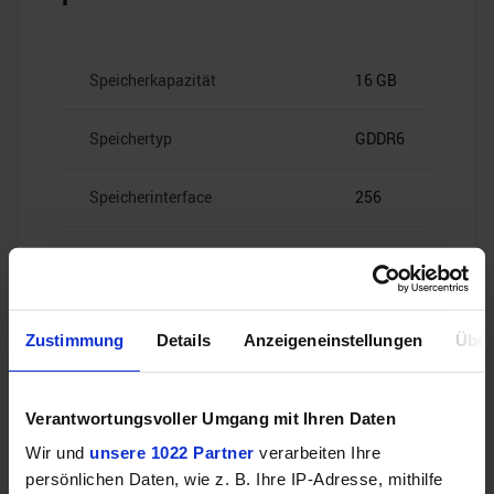
Speicherkapazität
16 GB
Speichertyp
GDDR6
Speicherinterface
256
20
Speicherbandbreite
Gbps
Zustimmung
Details
Anzeigeneinstellungen
Über
Videoanschlüsse
Verantwortungsvoller Umgang mit Ihren Daten
Wir und
unsere 1022 Partner
verarbeiten Ihre
persönlichen Daten, wie z. B. Ihre IP-Adresse, mithilfe