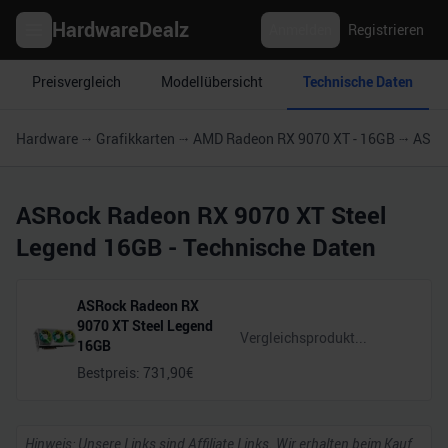
HardwareDealz
Anmelden
Registrieren
Preisvergleich
Modellübersicht
Technische Daten
Hardware
Grafikkarten
AMD Radeon RX 9070 XT - 16GB
ASRo
ASRock Radeon RX 9070 XT Steel
Legend 16GB
- Technische Daten
ASRock Radeon RX
9070 XT Steel Legend
16GB
Bestpreis:
731,90
€
Hinweis: Unsere Links sind Affiliate Links. Wir erhalten beim Kauf