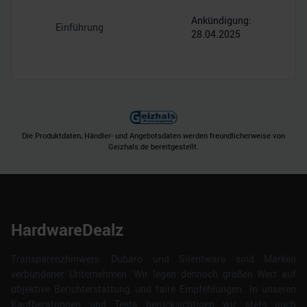
Ankündigung:
Einführung
28.04.2025
Die Produktdaten, Händler- und Angebotsdaten werden freundlicherweise von
Geizhals.de bereitgestellt.
HardwareDealz
Transparenzhinweis: Dubaro und Silentware sind Marken
verbundener Unternehmen. Wir legen dennoch großen Wert auf
objektive Berichterstattung und faire Empfehlungen. In unseren
Kaufberatungen und Tests berücksichtigen wir stets auch