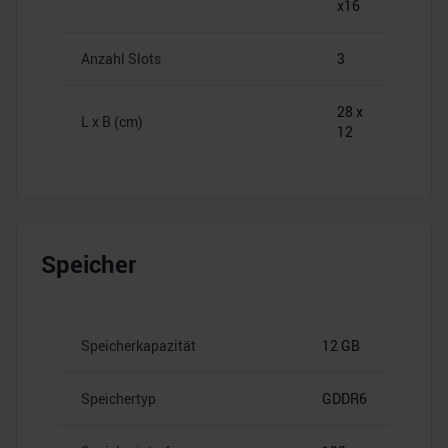
x16
Anzahl Slots
3
28 x
L x B (cm)
12
Speicher
Speicherkapazität
12 GB
Speichertyp
GDDR6