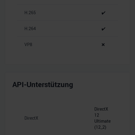
analysieren. Außerdem geben wir Informationen zu Ihrer
H.265
✔️
Verwendung unserer Website an unsere Partner für
soziale Medien, Werbung und Analysen weiter. Unsere
Partner führen diese Informationen möglicherweise mit
H.264
✔️
weiteren Daten zusammen, die Sie ihnen bereitgestellt
haben oder die sie im Rahmen Ihrer Nutzung der Dienste
VP8
❌
gesammelt haben.
API-Unterstützung
DirectX
12
DirectX
Ultimate
(12_2)