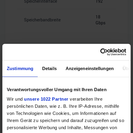
Speicherinterface
192
18
Speicherbandbreite
Gbps
Videoanschlüsse
Zustimmung
Details
Anzeigeneinstellungen
Über
2x HDMI
HDMI
Verantwortungsvoller Umgang mit Ihren Daten
2.1b
Wir und
unsere 1022 Partner
verarbeiten Ihre
persönlichen Daten, wie z. B. Ihre IP-Adresse, mithilfe
2x
von Technologien wie Cookies, um Informationen auf
DisplayPort
DisplayPort
2.1a
Ihrem Gerät zu speichern und darauf zuzugreifen und so
personalisierte Werbung und Inhalte, Messungen von