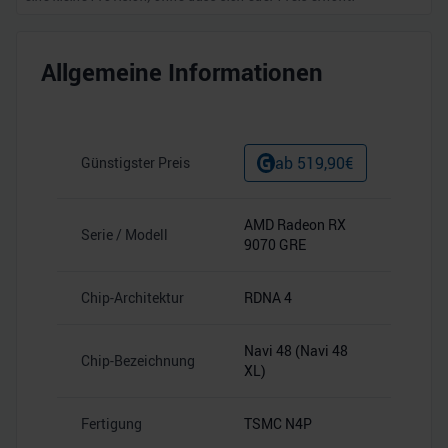
Allgemeine Informationen
ab
519,90
€
Günstigster Preis
AMD Radeon RX
Serie / Modell
9070 GRE
Chip-Architektur
RDNA 4
Navi 48 (Navi 48
Chip-Bezeichnung
XL)
Fertigung
TSMC N4P