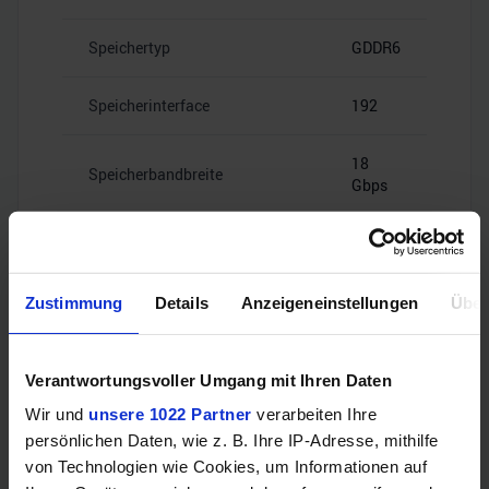
Speichertyp
GDDR6
Speicherinterface
192
18
Speicherbandbreite
Gbps
Zustimmung
Details
Anzeigeneinstellungen
Über
Videoanschlüsse
Verantwortungsvoller Umgang mit Ihren Daten
Wir und
unsere 1022 Partner
verarbeiten Ihre
1x HDMI
HDMI
2.1b
persönlichen Daten, wie z. B. Ihre IP-Adresse, mithilfe
von Technologien wie Cookies, um Informationen auf