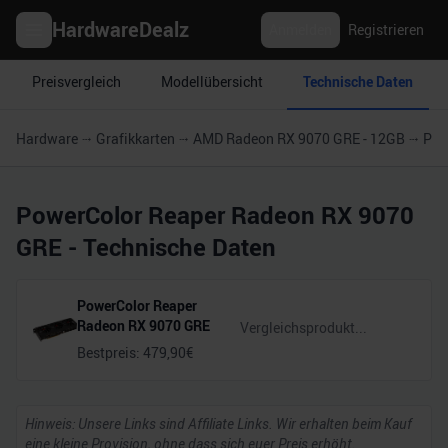
HardwareDealz
Anmelden
Registrieren
Preisvergleich
Modellübersicht
Technische Daten
Hardware
Grafikkarten
AMD Radeon RX 9070 GRE - 12GB
Pow
PowerColor Reaper Radeon RX 9070
GRE
- Technische Daten
PowerColor Reaper
Radeon RX 9070 GRE
Bestpreis:
479,90
€
Hinweis: Unsere Links sind Affiliate Links. Wir erhalten beim Kauf
eine kleine Provision, ohne dass sich euer Preis erhöht.