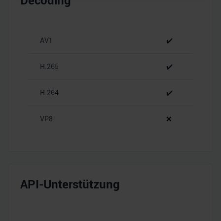
Decoding
personalisieren, Funktionen für soziale Medien anbieten
zu können und die Zugriffe auf unsere Website zu
analysieren. Außerdem geben wir Informationen zu Ihrer
AV1
✔️
Verwendung unserer Website an unsere Partner für
soziale Medien, Werbung und Analysen weiter. Unsere
H.265
✔️
Partner führen diese Informationen möglicherweise mit
weiteren Daten zusammen, die Sie ihnen bereitgestellt
H.264
✔️
haben oder die sie im Rahmen Ihrer Nutzung der Dienste
gesammelt haben.
VP8
❌
API-Unterstützung