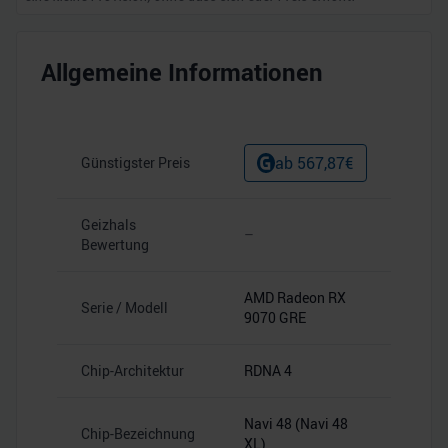
Allgemeine Informationen
ab
567,87
€
Günstigster Preis
Geizhals
–
Bewertung
AMD Radeon RX
Serie / Modell
9070 GRE
Chip-Architektur
RDNA 4
Navi 48 (Navi 48
Chip-Bezeichnung
XL)