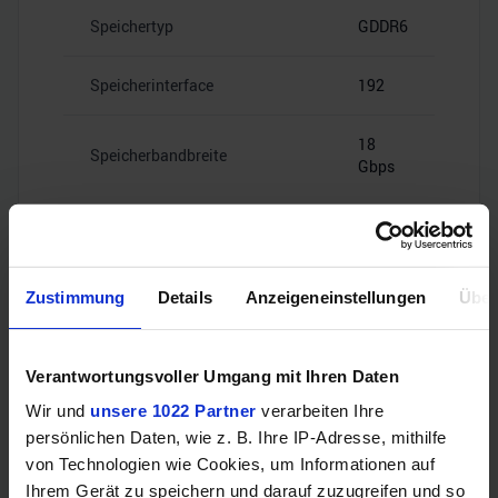
Speichertyp
GDDR6
Speicherinterface
192
18
Speicherbandbreite
Gbps
Zustimmung
Details
Anzeigeneinstellungen
Über
Videoanschlüsse
Verantwortungsvoller Umgang mit Ihren Daten
1x HDMI
Wir und
unsere 1022 Partner
verarbeiten Ihre
HDMI
2.1b
persönlichen Daten, wie z. B. Ihre IP-Adresse, mithilfe
von Technologien wie Cookies, um Informationen auf
3x
Ihrem Gerät zu speichern und darauf zuzugreifen und so