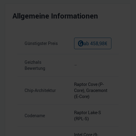
Allgemeine Informationen
ab
458,98
€
Günstigster Preis
Geizhals
–
Bewertung
Raptor Cove (P-
Chip-Architektur
Core), Gracemont
(E-Core)
Raptor Lake-S
Codename
(RPL-S)
Intel Core i9-