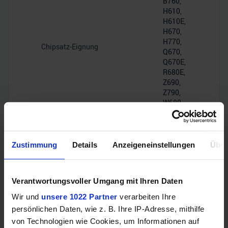
B760,
H610,
H610E,
H670,
H770,
Chipsatz-Eignung
Q670,
Q670E,
R680E,
Z690,
Z790,
W680
DMI
4.0,
Zustimmung
Details
Anzeigeneinstellungen
Über
Chipsatz-Interface
16GT/s
(PCIe
4.0 x8)
Verantwortungsvoller Umgang mit Ihren Daten
Wir und
unsere 1022 Partner
verarbeiten Ihre
PCIe-Lanes
20
persönlichen Daten, wie z. B. Ihre IP-Adresse, mithilfe
von Technologien wie Cookies, um Informationen auf