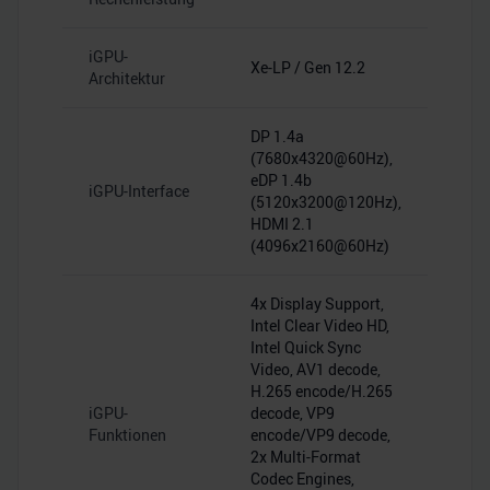
iGPU-
Xe-LP / Gen 12.2
Architektur
DP 1.4a
(7680x4320@60Hz),
eDP 1.4b
iGPU-Interface
(5120x3200@120Hz),
HDMI 2.1
(4096x2160@60Hz)
4x Display Support,
Intel Clear Video HD,
Intel Quick Sync
Video, AV1 decode,
H.265 encode/H.265
iGPU-
decode, VP9
Funktionen
encode/VP9 decode,
2x Multi-Format
Codec Engines,