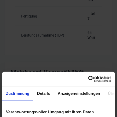
Intel
Fertigung
7
65
Leistungsaufnahme (TDP)
Watt
Mainboard-Kompatibilität
Zustimmung
Details
Anzeigeneinstellungen
Über
Intel
Sockel
1700
Verantwortungsvoller Umgang mit Ihren Daten
B660,