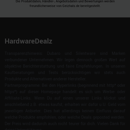
Die Produktdaten, Händler-, Angebotsdaten und Bewertungen werden
freundlicherweise von Geizhals.de bereitgestellt.
HardwareDealz
Transparenzhinweis: Dubaro und Silentware sind Marken
verbundener Unternehmen. Wir legen dennoch großen Wert auf
objektive Berichterstattung und faire Empfehlungen. In unseren
Kaufberatungen und Tests berücksichtigen wir stets auch
Produkte und Alternativen anderer Hersteller.
Partnerprogramme: Bei den Hyperlinks (beginnend mit http* oder
https*) auf dieser Homepage handelt es sich um Werbe- oder
Affiliate-Links. Wenn Du auf einen unserer Links klickst und
anschließend z.B. etwas kaufst, erhalten wir dafür u.U. Geld vom
jeweiligen Anbieter. Dies hat allerdings keinen Einfluss darauf
welche Produkte empfohlen, oder welche Deals geposted werden.
Der Preis wird dadurch auch nicht teurer für dich. Vielen Dank für
deine Unterstützung.