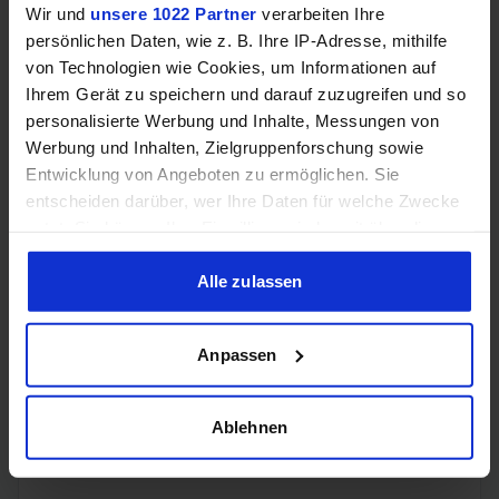
B760,
Wir und
unsere 1022 Partner
verarbeiten Ihre
H610,
persönlichen Daten, wie z. B. Ihre IP-Adresse, mithilfe
H610E,
von Technologien wie Cookies, um Informationen auf
H670,
H770,
Ihrem Gerät zu speichern und darauf zuzugreifen und so
Chipsatz-Eignung
Q670,
personalisierte Werbung und Inhalte, Messungen von
Q670E,
Werbung und Inhalten, Zielgruppenforschung sowie
R680E,
Entwicklung von Angeboten zu ermöglichen. Sie
Z690,
entscheiden darüber, wer Ihre Daten für welche Zwecke
Z790,
W680
nutzt. Sie können Ihre Einwilligung jederzeit über die
Cookie-Erklärung oder durch Klicken auf das Privacy
Trigger Symbol ändern oder widerrufen
Alle zulassen
DMI
4.0,
Chipsatz-Interface
16GT/s
Wenn Sie es erlauben, würden wir auch gerne:
(PCIe
Anpassen
Informationen über Ihre geografische Lage erfassen,
4.0 x8)
welche bis auf einige Meter genau sein können
Ihr Gerät durch aktives Scannen nach bestimmten
Ablehnen
PCIe-Lanes
20
Merkmalen (Fingerprinting) identifizieren
Erfahren Sie mehr darüber, wie Ihre persönlichen Daten