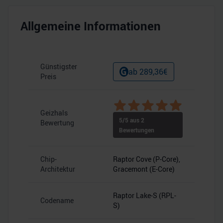
Allgemeine Informationen
Günstigster
ab
289,36
€
Preis
Geizhals
5
/5 aus
2
Bewertung
Bewertungen
Chip-
Raptor Cove (P-Core),
Architektur
Gracemont (E-Core)
Raptor Lake-S (RPL-
Codename
S)