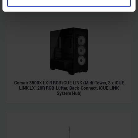
curved, FreeSync Premium Pro, 99% DCI-P3)
Merkmalen (Fingerprinting) identifizieren
Erfahren Sie mehr darüber, wie Ihre persönlichen Daten
verarbeitet werden, und legen Sie Ihre Präferenzen im
Abschnitt Einzelheiten
fest.
Wir verwenden Cookies, um Inhalte und Anzeigen zu
personalisieren, Funktionen für soziale Medien anbieten
zu können und die Zugriffe auf unsere Website zu
analysieren. Außerdem geben wir Informationen zu Ihrer
Verwendung unserer Website an unsere Partner für
soziale Medien, Werbung und Analysen weiter. Unsere
Corsair 3500X LX-R RGB iCUE LINK (Midi-Tower, 3 x iCUE
Partner führen diese Informationen möglicherweise mit
LINK LX120R RGB-Lüfter, Back-Connect, iCUE LINK
weiteren Daten zusammen, die Sie ihnen bereitgestellt
System Hub)
haben oder die sie im Rahmen Ihrer Nutzung der Dienste
gesammelt haben.