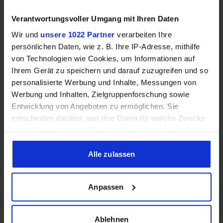
Verantwortungsvoller Umgang mit Ihren Daten
Wir und
unsere 1022 Partner
verarbeiten Ihre
persönlichen Daten, wie z. B. Ihre IP-Adresse, mithilfe
von Technologien wie Cookies, um Informationen auf
Ihrem Gerät zu speichern und darauf zuzugreifen und so
Samsung Odyssey OLED G6 (240Hz, WQHD, 27", QD-OLED,
personalisierte Werbung und Inhalte, Messungen von
FreeSync Premium, 99% DCI-P3)
Werbung und Inhalten, Zielgruppenforschung sowie
Entwicklung von Angeboten zu ermöglichen. Sie
entscheiden darüber, wer Ihre Daten für welche Zwecke
nutzt. Sie können Ihre Einwilligung jederzeit über die
Cookie-Erklärung oder durch Klicken auf das Privacy
Trigger Symbol ändern oder widerrufen
Alle zulassen
Wenn Sie es erlauben, würden wir auch gerne:
Anpassen
Informationen über Ihre geografische Lage erfassen,
welche bis auf einige Meter genau sein können
Ihr Gerät durch aktives Scannen nach bestimmten
Acer Predator Ultrawide (240Hz, UWQHD, QD-OLED,
Ablehnen