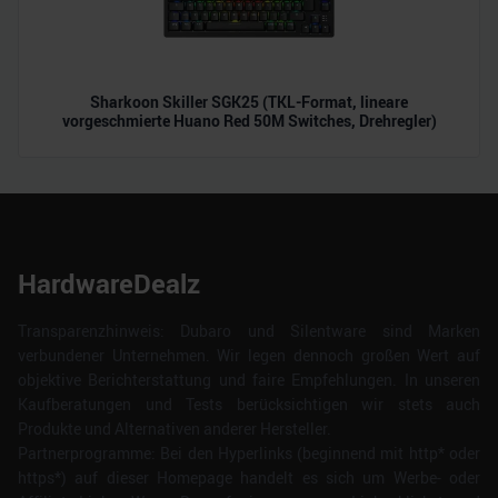
Sharkoon Skiller SGK25 (TKL-Format, lineare
vorgeschmierte Huano Red 50M Switches, Drehregler)
HardwareDealz
Transparenzhinweis: Dubaro und Silentware sind Marken
verbundener Unternehmen. Wir legen dennoch großen Wert auf
objektive Berichterstattung und faire Empfehlungen. In unseren
Kaufberatungen und Tests berücksichtigen wir stets auch
Produkte und Alternativen anderer Hersteller.
Partnerprogramme: Bei den Hyperlinks (beginnend mit http* oder
https*) auf dieser Homepage handelt es sich um Werbe- oder