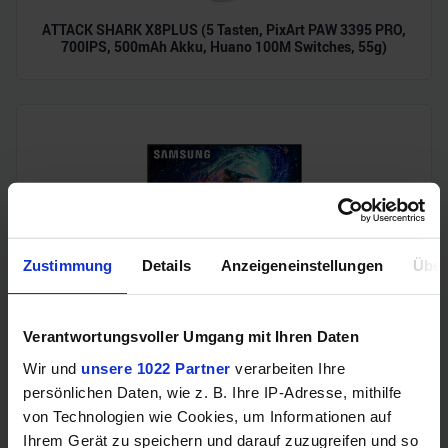
ATTACK SHARK X8PLUS (5 Tasten, PixArt PAW 3395 PRO,
700IPS, 500mAh Akku, Huano 100M Switches, 55g)
Zustimmung
Details
Anzeigeneinstellungen
Über
Samsung Odyssey OLED G6 (240Hz, WQHD, 27", QD-OLED,
FreeSync Premium, 99% DCI-P3)
Verantwortungsvoller Umgang mit Ihren Daten
Wir und
unsere 1022 Partner
verarbeiten Ihre
persönlichen Daten, wie z. B. Ihre IP-Adresse, mithilfe
von Technologien wie Cookies, um Informationen auf
Ihrem Gerät zu speichern und darauf zuzugreifen und so