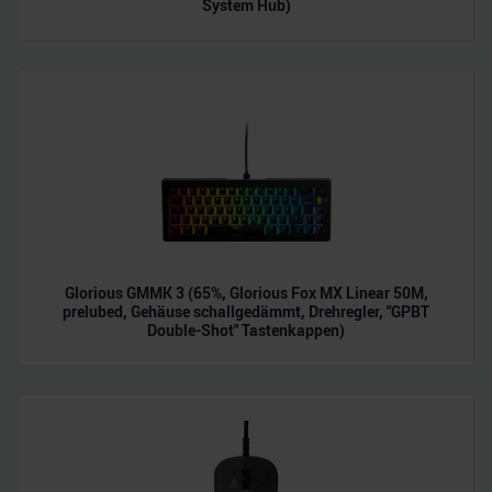
System Hub)
personalisieren, Funktionen für soziale Medien anbieten
zu können und die Zugriffe auf unsere Website zu
analysieren. Außerdem geben wir Informationen zu Ihrer
Verwendung unserer Website an unsere Partner für
soziale Medien, Werbung und Analysen weiter. Unsere
Partner führen diese Informationen möglicherweise mit
weiteren Daten zusammen, die Sie ihnen bereitgestellt
haben oder die sie im Rahmen Ihrer Nutzung der Dienste
gesammelt haben.
Glorious GMMK 3 (65%, Glorious Fox MX Linear 50M,
prelubed, Gehäuse schallgedämmt, Drehregler, "GPBT
Double-Shot" Tastenkappen)