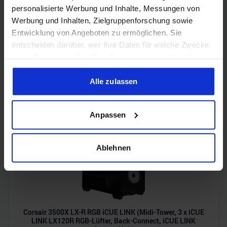
personalisierte Werbung und Inhalte, Messungen von
Werbung und Inhalten, Zielgruppenforschung sowie
Entwicklung von Angeboten zu ermöglichen. Sie
entscheiden darüber, wer Ihre Daten für welche Zwecke
nutzt. Sie können Ihre Einwilligung jederzeit über die
Cookie-Erklärung oder durch Klicken auf das Privacy
Acer Predator Ultrawide (240Hz, UWQHD, QD-OLED,
curved, FreeSync Premium Pro, 99% DCI-P3)
Trigger Symbol ändern oder widerrufen
Alle zulassen
Wenn Sie es erlauben, würden wir auch gerne:
Anpassen
Informationen über Ihre geografische Lage erfassen,
welche bis auf einige Meter genau sein können
Ihr Gerät durch aktives Scannen nach bestimmten
Ablehnen
Merkmalen (Fingerprinting) identifizieren
Erfahren Sie mehr darüber, wie Ihre persönlichen Daten
verarbeitet werden, und legen Sie Ihre Präferenzen im
Abschnitt Einzelheiten
fest.
Corsair 3500X LX-R RGB iCUE LINK (Midi-Tower, 3 x iCUE
Wir verwenden Cookies, um Inhalte und Anzeigen zu
LINK LX120R RGB-Lüfter, Back-Connect, iCUE LINK