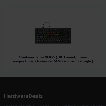
Sharkoon Skiller SGK25 (TKL-Format, lineare
vorgeschmierte Huano Red 50M Switches, Drehregler)
HardwareDealz
Transparenzhinweis: Dubaro und Silentware sind Marken