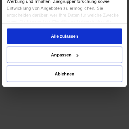
Werbung und Inhalten, Zielgruppenforschung sowie
Entwicklung von Angeboten zu ermöglichen. Sie
entscheiden darüber, wer Ihre Daten für welche Zwecke
nutzt. Sie können Ihre Einwilligung jederzeit über die
Cookie-Erklärung oder durch Klicken auf das Privacy
Trigger Symbol ändern oder widerrufen
Alle zulassen
Wenn Sie es erlauben, würden wir auch gerne:
Anpassen
Informationen über Ihre geografische Lage erfassen,
welche bis auf einige Meter genau sein können
Ihr Gerät durch aktives Scannen nach bestimmten
Ablehnen
Merkmalen (Fingerprinting) identifizieren
Erfahren Sie mehr darüber, wie Ihre persönlichen Daten
verarbeitet werden, und legen Sie Ihre Präferenzen im
Abschnitt Einzelheiten
fest.
Wir verwenden Cookies, um Inhalte und Anzeigen zu
personalisieren, Funktionen für soziale Medien anbieten
zu können und die Zugriffe auf unsere Website zu