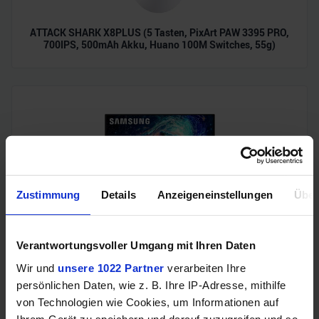
ATTACK SHARK X8PLUS (5 Tasten, PixArt PAW 3395 PRO,
700IPS, 500mAh Akku, Huano 100M Switches, 55g)
Zustimmung
Details
Anzeigeneinstellungen
Über
Samsung Odyssey OLED G6 (240Hz, WQHD, 27", QD-OLED,
FreeSync Premium, 99% DCI-P3)
Verantwortungsvoller Umgang mit Ihren Daten
Wir und
unsere 1022 Partner
verarbeiten Ihre
persönlichen Daten, wie z. B. Ihre IP-Adresse, mithilfe
von Technologien wie Cookies, um Informationen auf
Ihrem Gerät zu speichern und darauf zuzugreifen und so