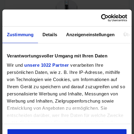
Zustimmung
Details
Anzeigeneinstellungen
Über
ATTACK SHARK X8PLUS (5 Tasten, PixArt PAW 3395 PRO,
Verantwortungsvoller Umgang mit Ihren Daten
700IPS, 500mAh Akku, Huano 100M Switches, 55g)
Wir und
unsere 1022 Partner
verarbeiten Ihre
persönlichen Daten, wie z. B. Ihre IP-Adresse, mithilfe
von Technologien wie Cookies, um Informationen auf
Ihrem Gerät zu speichern und darauf zuzugreifen und so
personalisierte Werbung und Inhalte, Messungen von
Werbung und Inhalten, Zielgruppenforschung sowie
Entwicklung von Angeboten zu ermöglichen. Sie
entscheiden darüber, wer Ihre Daten für welche Zwecke
nutzt. Sie können Ihre Einwilligung jederzeit über die
Cookie-Erklärung oder durch Klicken auf das Privacy