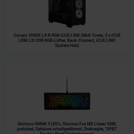
weiteren Daten zusammen, die Sie ihnen bereitgestellt
haben oder die sie im Rahmen Ihrer Nutzung der Dienste
gesammelt haben.
Corsair 3500X LX-R RGB iCUE LINK (Midi-Tower, 3 x iCUE
LINK LX120R RGB-Lüfter, Back-Connect, iCUE LINK
System Hub)
Glorious GMMK 3 (65%, Glorious Fox MX Linear 50M,
prelubed, Gehäuse schallgedämmt, Drehregler, "GPBT
Double-Shot" Tastenkappen)