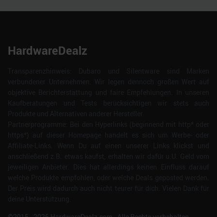
HardwareDealz
Transparenzhinweis: Dubaro und Silentware sind Marken
verbundener Unternehmen. Wir legen dennoch großen Wert auf
objektive Berichterstattung und faire Empfehlungen. In unseren
Kaufberatungen und Tests berücksichtigen wir stets auch
Produkte und Alternativen anderer Hersteller.
Partnerprogramme: Bei den Hyperlinks (beginnend mit http* oder
https*) auf dieser Homepage handelt es sich um Werbe- oder
Affiliate-Links. Wenn Du auf einen unserer Links klickst und
anschließend z.B. etwas kaufst, erhalten wir dafür u.U. Geld vom
jeweiligen Anbieter. Dies hat allerdings keinen Einfluss darauf
welche Produkte empfohlen, oder welche Deals geposted werden.
Der Preis wird dadurch auch nicht teurer für dich. Vielen Dank für
deine Unterstützung.
©2015 -
2026
HardwareDealz.com - Alle Rechte vorbehalten.