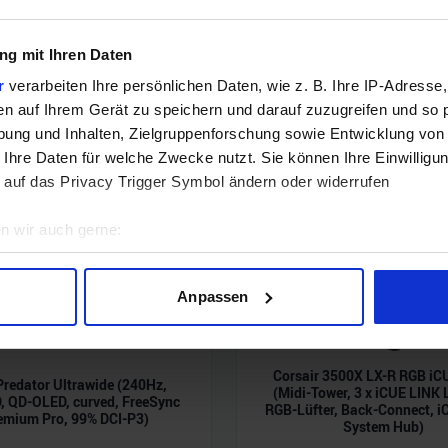
Noch keine Kommentare vorhanden.
g mit Ihren Daten
r
verarbeiten Ihre persönlichen Daten, wie z. B. Ihre IP-Adresse,
en auf Ihrem Gerät zu speichern und darauf zuzugreifen und so 
ung und Inhalten, Zielgruppenforschung sowie Entwicklung von
 Ihre Daten für welche Zwecke nutzt. Sie können Ihre Einwilligun
 auf das Privacy Trigger Symbol ändern oder widerrufen
n wir auch gerne:
geografische Lage erfassen, welche bis auf einige Meter genau 
Scannen nach bestimmten Merkmalen (Fingerprinting) identifizie
Anpassen
ie Ihre persönlichen Daten verarbeitet werden, und legen Sie I
Corsair 3500X LX-R RGB iC
nhalte und Anzeigen zu personalisieren, Funktionen für soziale
Predator Ultrawide (240Hz,
(Midi-Tower, 3 x iCUE LINK
 QD-OLED, curved, FreeSync
Website zu analysieren. Außerdem geben wir Informationen zu I
RGB-Lüfter, Back-Connect, i
emium Pro, 99% DCI-P3)
System Hub)
r soziale Medien, Werbung und Analysen weiter. Unsere Partner