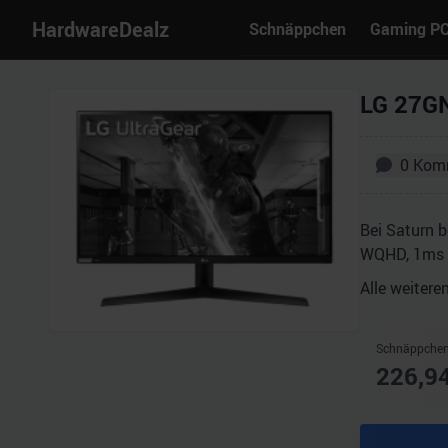
HardwareDealz
Schnäppchen
Gaming P
LG 27GN
0
Kom
Bei Saturn 
WQHD, 1ms u
Alle weitere
Schnäppchen
226,9