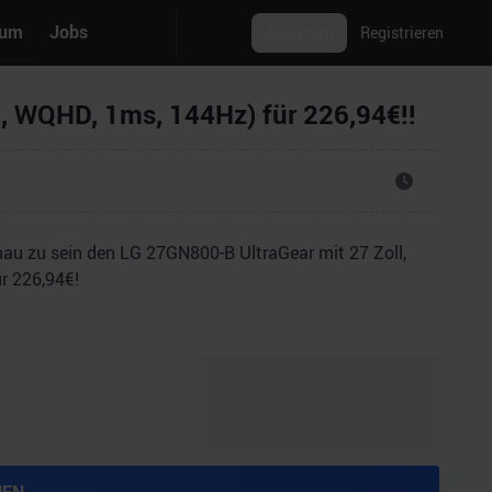
rum
Jobs
Anmelden
Registrieren
, WQHD, 1ms, 144Hz) für 226,94€!!
au zu sein den LG 27GN800-B UltraGear mit 27 Zoll,
r 226,94€!