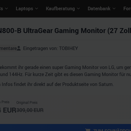
Cs
Laptops
Kaufberatung
Datenbank
Fo
800-B UltraGear Gaming Monitor (27 Zoll
mentare
Eingetragen von:
TOBIHEY
bekommt ihr gerade einen super Gaming Monitor von LG, um gen
nd 144Hz. Für kurze Zeit gibt es diesen Gaming Monitor für nu
n Infos findet ihr direkt auf der Produktseite von Saturn.
 Preis
Original Preis
4
EUR
309,00
EUR