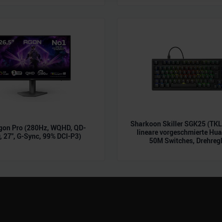
 Daten zusammen, die Sie ihnen bereitgestellt haben oder die s
n.
Sharkoon Skiller SGK25 (TK
gon Pro (280Hz, WQHD, QD-
lineare vorgeschmierte Hu
 27", G-Sync, 99% DCI-P3)
50M Switches, Drehregl