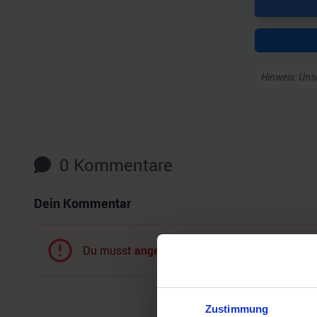
Hinweis: Unse
0
Kommentare
Dein Kommentar
Du musst
angemeldet
sein, um einen Komment
Zustimmung