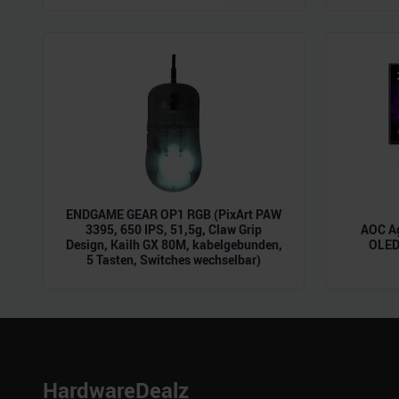
möglicherweise mit weiteren
der Dienste gesammelt habe
ENDGAME GEAR OP1 RGB (PixArt PAW
3395, 650 IPS, 51,5g, Claw Grip
AOC A
Design, Kailh GX 80M, kabelgebunden,
OLED,
5 Tasten, Switches wechselbar)
HardwareDealz