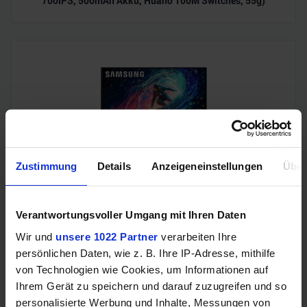
700IPS, 500mAh Akku, Huano 100M Switches, 55g)
Zustimmung
Details
Anzeigeneinstellungen
Über
Samsung Odyssey OLED G6 (240Hz, WQHD, 27", QD-OLED,
FreeSync Premium, 99% DCI-P3)
Verantwortungsvoller Umgang mit Ihren Daten
Wir und
unsere 1022 Partner
verarbeiten Ihre
persönlichen Daten, wie z. B. Ihre IP-Adresse, mithilfe
von Technologien wie Cookies, um Informationen auf
Ihrem Gerät zu speichern und darauf zuzugreifen und so
personalisierte Werbung und Inhalte, Messungen von