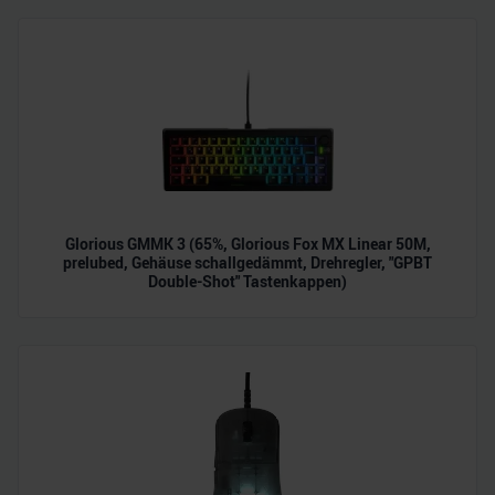
zu können und die Zugriffe auf unsere Website zu
analysieren. Außerdem geben wir Informationen zu Ihrer
Verwendung unserer Website an unsere Partner für
soziale Medien, Werbung und Analysen weiter. Unsere
Partner führen diese Informationen möglicherweise mit
weiteren Daten zusammen, die Sie ihnen bereitgestellt
haben oder die sie im Rahmen Ihrer Nutzung der Dienste
gesammelt haben.
Glorious GMMK 3 (65%, Glorious Fox MX Linear 50M,
prelubed, Gehäuse schallgedämmt, Drehregler, "GPBT
Double-Shot" Tastenkappen)