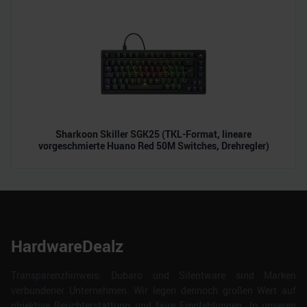
Sharkoon Skiller SGK25 (TKL-Format, lineare
vorgeschmierte Huano Red 50M Switches, Drehregler)
HardwareDealz
Transparenzhinweis: Dubaro und Silentware sind Marken
verbundener Unternehmen. Wir legen dennoch großen Wert auf
objektive Berichterstattung und faire Empfehlungen. In unseren