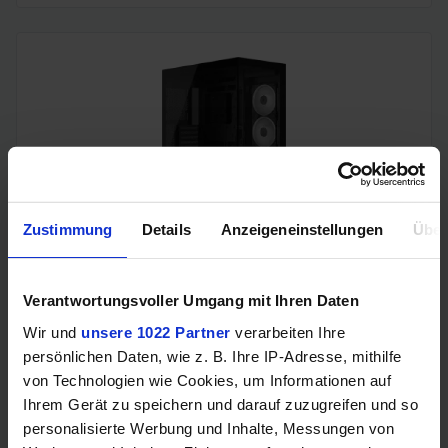
Zustimmung
Details
Anzeigeneinstellungen
Über
Corsair 3500X LX-R RGB iCUE LINK (Midi-Tower, 3 x iCUE
LINK LX120R RGB-Lüfter, Back-Connect, iCUE LINK
System Hub)
Verantwortungsvoller Umgang mit Ihren Daten
Wir und
unsere 1022 Partner
verarbeiten Ihre
persönlichen Daten, wie z. B. Ihre IP-Adresse, mithilfe
von Technologien wie Cookies, um Informationen auf
Ihrem Gerät zu speichern und darauf zuzugreifen und so
personalisierte Werbung und Inhalte, Messungen von