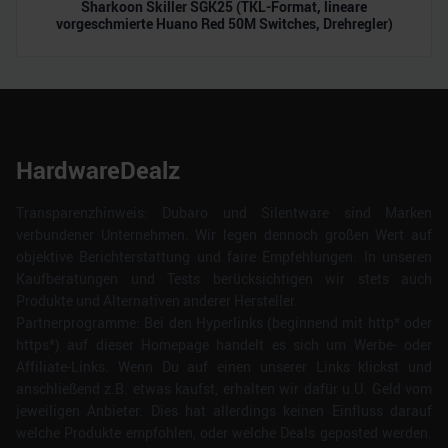
Sharkoon Skiller SGK25 (TKL-Format, lineare
vorgeschmierte Huano Red 50M Switches, Drehregler)
HardwareDealz
Transparenzhinweis: Dubaro und Silentware sind Marken
verbundener Unternehmen. Wir legen dennoch großen Wert auf
objektive Berichterstattung und faire Empfehlungen. In unseren
Kaufberatungen und Tests berücksichtigen wir stets auch
Produkte und Alternativen anderer Hersteller.
Partnerprogramme: Bei den Hyperlinks (beginnend mit http* oder
https*) auf dieser Homepage handelt es sich um Werbe- oder
Affiliate-Links. Wenn Du auf einen unserer Links klickst und
anschließend z.B. etwas kaufst, erhalten wir dafür u.U. Geld vom
jeweiligen Anbieter. Dies hat allerdings keinen Einfluss darauf
welche Produkte empfohlen, oder welche Deals geposted werden.