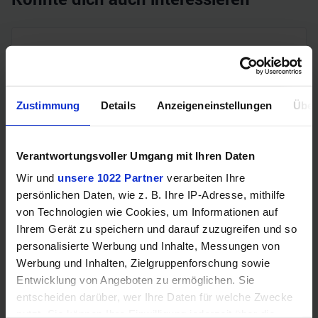
Zustimmung
Details
Anzeigeneinstellungen
Über
Verantwortungsvoller Umgang mit Ihren Daten
ATTACK SHARK X8PLUS (5 Tasten, PixArt PAW 3395 PRO,
Wir und
unsere 1022 Partner
verarbeiten Ihre
700IPS, 500mAh Akku, Huano 100M Switches, 55g)
persönlichen Daten, wie z. B. Ihre IP-Adresse, mithilfe
von Technologien wie Cookies, um Informationen auf
Ihrem Gerät zu speichern und darauf zuzugreifen und so
personalisierte Werbung und Inhalte, Messungen von
Werbung und Inhalten, Zielgruppenforschung sowie
Entwicklung von Angeboten zu ermöglichen. Sie
entscheiden darüber, wer Ihre Daten für welche Zwecke
nutzt. Sie können Ihre Einwilligung jederzeit über die