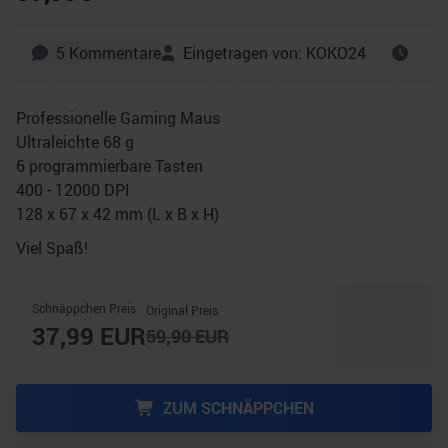
5
Kommentare
Eingetragen von:
KOKO24
Professionelle Gaming Maus
Ultraleichte 68 g
6 programmierbare Tasten
400 - 12000 DPI
128 x 67 x 42 mm (L x B x H)
Viel Spaß!
Schnäppchen Preis
Original Preis
37,99
EUR
59,90
EUR
ZUM SCHNÄPPCHEN