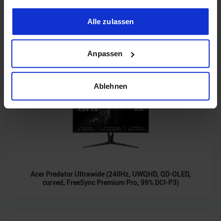
Cookie-Erklärung oder durch Klicken auf das Privacy
Trigger Symbol ändern oder widerrufen
Alle zulassen
Samsung Odyssey OLED G6 (240Hz, WQHD, 27", QD-OLED,
FreeSync Premium, 99% DCI-P3)
Wenn Sie es erlauben, würden wir auch gerne:
Anpassen
Informationen über Ihre geografische Lage erfassen,
welche bis auf einige Meter genau sein können
Ihr Gerät durch aktives Scannen nach bestimmten
Ablehnen
Merkmalen (Fingerprinting) identifizieren
Erfahren Sie mehr darüber, wie Ihre persönlichen Daten
verarbeitet werden, und legen Sie Ihre Präferenzen im
Abschnitt Einzelheiten
fest.
Wir verwenden Cookies, um Inhalte und Anzeigen zu
personalisieren, Funktionen für soziale Medien anbieten
Acer Predator Ultrawide (240Hz, UWQHD, QD-OLED,
zu können und die Zugriffe auf unsere Website zu
curved, FreeSync Premium Pro, 99% DCI-P3)
analysieren. Außerdem geben wir Informationen zu Ihrer
Verwendung unserer Website an unsere Partner für
soziale Medien, Werbung und Analysen weiter. Unsere