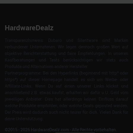
HardwareDealz
Transparenzhinweis: Dubaro und Silentware sind Marken
verbundener Unternehmen. Wir legen dennoch großen Wert auf
objektive Berichterstattung und faire Empfehlungen. In unseren
Kaufberatungen und Tests berücksichtigen wir stets auch
Produkte und Alternativen anderer Hersteller.
Partnerprogramme: Bei den Hyperlinks (beginnend mit http* oder
https*) auf dieser Homepage handelt es sich um Werbe- oder
Affiliate-Links. Wenn Du auf einen unserer Links klickst und
anschließend z.B. etwas kaufst, erhalten wir dafür u.U. Geld vom
jeweiligen Anbieter. Dies hat allerdings keinen Einfluss darauf
welche Produkte empfohlen, oder welche Deals geposted werden.
Der Preis wird dadurch auch nicht teurer für dich. Vielen Dank für
deine Unterstützung.
©2015 -
2026
HardwareDealz.com - Alle Rechte vorbehalten.