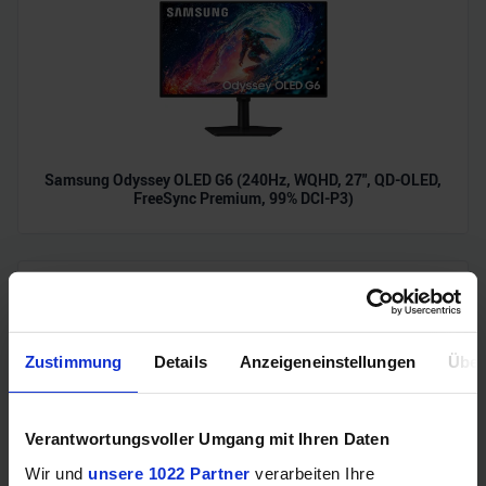
Samsung Odyssey OLED G6 (240Hz, WQHD, 27", QD-OLED,
FreeSync Premium, 99% DCI-P3)
Zustimmung
Details
Anzeigeneinstellungen
Über
Verantwortungsvoller Umgang mit Ihren Daten
Wir und
unsere 1022 Partner
verarbeiten Ihre
Acer Predator Ultrawide (240Hz, UWQHD, QD-OLED,