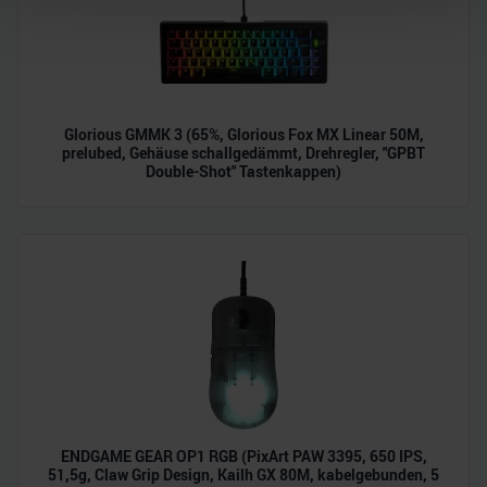
Abschnitt Einzelheiten
fest.
Wir verwenden Cookies, um Inhalte und Anzeigen zu
personalisieren, Funktionen für soziale Medien anbieten
zu können und die Zugriffe auf unsere Website zu
Glorious GMMK 3 (65%, Glorious Fox MX Linear 50M,
analysieren. Außerdem geben wir Informationen zu Ihrer
prelubed, Gehäuse schallgedämmt, Drehregler, "GPBT
Verwendung unserer Website an unsere Partner für
Double-Shot" Tastenkappen)
soziale Medien, Werbung und Analysen weiter. Unsere
Partner führen diese Informationen möglicherweise mit
weiteren Daten zusammen, die Sie ihnen bereitgestellt
haben oder die sie im Rahmen Ihrer Nutzung der Dienste
gesammelt haben.
ENDGAME GEAR OP1 RGB (PixArt PAW 3395, 650 IPS,
51,5g, Claw Grip Design, Kailh GX 80M, kabelgebunden, 5