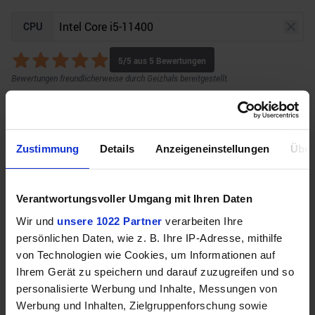
CPU
5
/5 aus
5
Bewertungen
Bewertungen freundlicherweise durch Geizhals bereitgestellt.
GPU
Auflösung
Raytracing
Zustimmung
Details
Anzeigeneinstellungen
Über
Verantwortungsvoller Umgang mit Ihren Daten
Unser Bottleneck Rechner befindet sich aktuell in
Wir und
unsere 1022 Partner
verarbeiten Ihre
der Beta-Phase! Bugs und Fehler gerne bei uns auf
persönlichen Daten, wie z. B. Ihre IP-Adresse, mithilfe
dem
Discord
melden. Vielen Dank!
von Technologien wie Cookies, um Informationen auf
Ihrem Gerät zu speichern und darauf zuzugreifen und so
personalisierte Werbung und Inhalte, Messungen von
Werbung und Inhalten, Zielgruppenforschung sowie