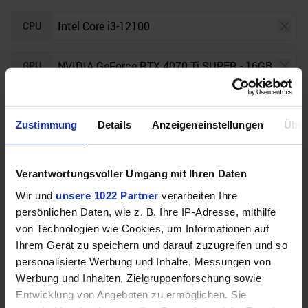
CPU
GPU
Auflösung
Raytracing
Zustimmung
Details
Anzeigeneinstellungen
Über
Unser Bottleneck Rechner befindet sich aktuell in
Verantwortungsvoller Umgang mit Ihren Daten
der Beta-Phase! Bugs und Fehler gerne bei uns auf
dem
Discord
melden. Vielen Dank!
Wir und
unsere 1022 Partner
verarbeiten Ihre
persönlichen Daten, wie z. B. Ihre IP-Adresse, mithilfe
von Technologien wie Cookies, um Informationen auf
Ihrem Gerät zu speichern und darauf zuzugreifen und so
personalisierte Werbung und Inhalte, Messungen von
Werbung und Inhalten, Zielgruppenforschung sowie
Entwicklung von Angeboten zu ermöglichen. Sie