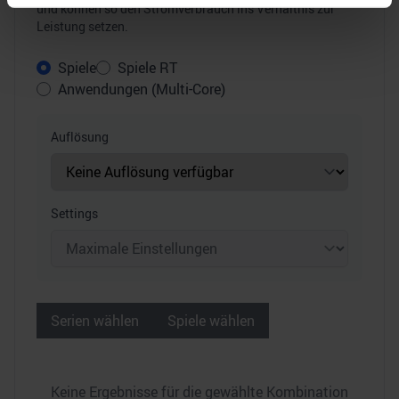
Erfahren Sie mehr darüber, wie Ihre persönlichen Daten
und können so den Stromverbrauch ins Verhältnis zur
Leistung setzen.
verarbeitet werden, und legen Sie Ihre Präferenzen im
Abschnitt Einzelheiten
fest.
Spiele
Spiele RT
Anwendungen (Multi-Core)
Wir verwenden Cookies, um Inhalte und Anzeigen zu
personalisieren, Funktionen für soziale Medien anbieten
zu können und die Zugriffe auf unsere Website zu
Auflösung
analysieren. Außerdem geben wir Informationen zu Ihrer
Verwendung unserer Website an unsere Partner für
soziale Medien, Werbung und Analysen weiter. Unsere
Settings
Partner führen diese Informationen möglicherweise mit
weiteren Daten zusammen, die Sie ihnen bereitgestellt
haben oder die sie im Rahmen Ihrer Nutzung der Dienste
gesammelt haben.
Serien wählen
Spiele wählen
Keine Ergebnisse für die gewählte Kombination