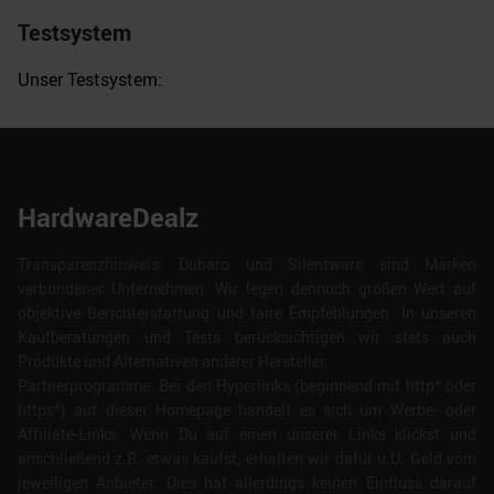
Testsystem
Unser Testsystem:
HardwareDealz
Transparenzhinweis: Dubaro und Silentware sind Marken
verbundener Unternehmen. Wir legen dennoch großen Wert auf
objektive Berichterstattung und faire Empfehlungen. In unseren
Kaufberatungen und Tests berücksichtigen wir stets auch
Produkte und Alternativen anderer Hersteller.
Partnerprogramme: Bei den Hyperlinks (beginnend mit http* oder
https*) auf dieser Homepage handelt es sich um Werbe- oder
Affiliate-Links. Wenn Du auf einen unserer Links klickst und
anschließend z.B. etwas kaufst, erhalten wir dafür u.U. Geld vom
jeweiligen Anbieter. Dies hat allerdings keinen Einfluss darauf