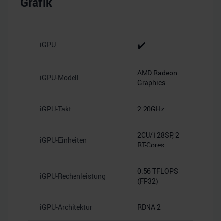
Grafik
analysieren. Außerdem geben wir Informationen zu Ihrer
Verwendung unserer Website an unsere Partner für
soziale Medien, Werbung und Analysen weiter. Unsere
Partner führen diese Informationen möglicherweise mit
✔️
iGPU
weiteren Daten zusammen, die Sie ihnen bereitgestellt
haben oder die sie im Rahmen Ihrer Nutzung der Dienste
AMD Radeon
gesammelt haben.
iGPU-Modell
Graphics
iGPU-Takt
2.20GHz
2CU/128SP, 2
iGPU-Einheiten
RT-Cores
0.56 TFLOPS
iGPU-Rechenleistung
(FP32)
iGPU-Architektur
RDNA 2