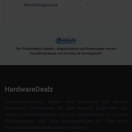
Herstellergarantie
–
Die Produktdaten, Händler-, Angebotsdaten und Bewertungen werden
freundlicherweise von Geizhals.de bereitgestellt.
HardwareDealz
Transparenzhinweis: Dubaro und Silentware sind Marken
verbundener Unternehmen. Wir legen dennoch großen Wert auf
objektive Berichterstattung und faire Empfehlungen. In unseren
Kaufberatungen und Tests berücksichtigen wir stets auch
Produkte und Alternativen anderer Hersteller.