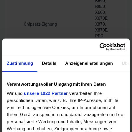
B840,
B850,
X600,
X670E,
Chipsatz-Eignung
X870,
X870E,
PRO
600
[OEM],
PRO
665
Zustimmung
Details
Anzeigeneinstellungen
Über
[OEM]
PCIe
Chipsatz-Interface
Verantwortungsvoller Umgang mit Ihren Daten
4.0 x4
Wir und
unsere 1022 Partner
verarbeiten Ihre
persönlichen Daten, wie z. B. Ihre IP-Adresse, mithilfe
PCIe-Lanes
28
von Technologien wie Cookies, um Informationen auf
Ihrem Gerät zu speichern und darauf zuzugreifen und so
personalisierte Werbung und Inhalte, Messungen von
Werbung und Inhalten, Zielgruppenforschung sowie