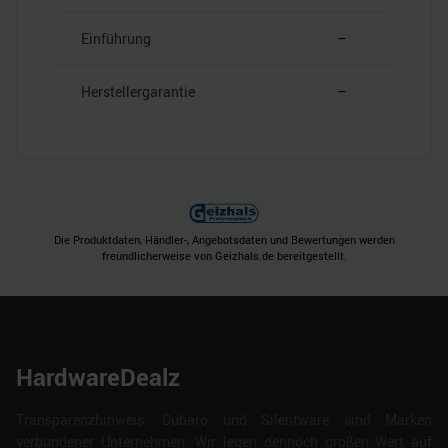
Einführung
–
Herstellergarantie
–
Die Produktdaten, Händler-, Angebotsdaten und Bewertungen werden
freundlicherweise von Geizhals.de bereitgestellt.
HardwareDealz
Transparenzhinweis: Dubaro und Silentware sind Marken
verbundener Unternehmen. Wir legen dennoch großen Wert auf