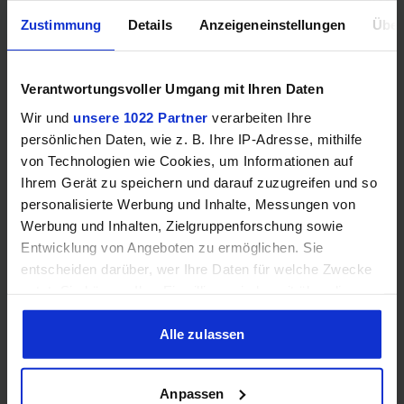
Zustimmung
Details
Anzeigeneinstellungen
Über
Mainboard-Kompatibilität
Verantwortungsvoller Umgang mit Ihren Daten
Wir und
unsere 1022 Partner
verarbeiten Ihre
persönlichen Daten, wie z. B. Ihre IP-Adresse, mithilfe
Sockel
–
von Technologien wie Cookies, um Informationen auf
Ihrem Gerät zu speichern und darauf zuzugreifen und so
personalisierte Werbung und Inhalte, Messungen von
Chipsatz-Eignung
–
Werbung und Inhalten, Zielgruppenforschung sowie
Entwicklung von Angeboten zu ermöglichen. Sie
Chipsatz-Interface
–
entscheiden darüber, wer Ihre Daten für welche Zwecke
nutzt. Sie können Ihre Einwilligung jederzeit über die
PCIe-Lanes
–
Cookie-Erklärung oder durch Klicken auf das Privacy
Trigger Symbol ändern oder widerrufen
Alle zulassen
Wenn Sie es erlauben, würden wir auch gerne:
Anpassen
Informationen über Ihre geografische Lage erfassen,