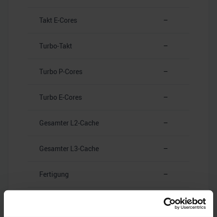
Takt E-Cores
–
Turbo-Takt
–
Turbo P-Cores
–
Turbo E-Cores
–
Gesamter L2-Cache
–
Gesamter L3-Cache
–
Fertigung
–
Leistungsaufnahme (TDP)
–